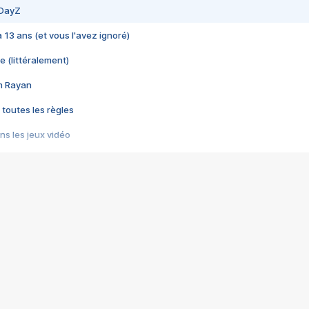
 DayZ
 a 13 ans (et vous l'avez ignoré)
e (littéralement)
im Rayan
 toutes les règles
s les jeux vidéo
us choquant de Rockstar ? - Le scandale BULLY
e plus moche de Steam
du RÊVE tourne au CAUCHEMAR
pendant 8 heures
it… à tort
umiliés par un jeu vidéo
ire - Final Fantasy 8