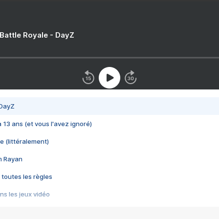
 Battle Royale - DayZ
 DayZ
 a 13 ans (et vous l'avez ignoré)
e (littéralement)
im Rayan
 toutes les règles
s les jeux vidéo
us choquant de Rockstar ? - Le scandale BULLY