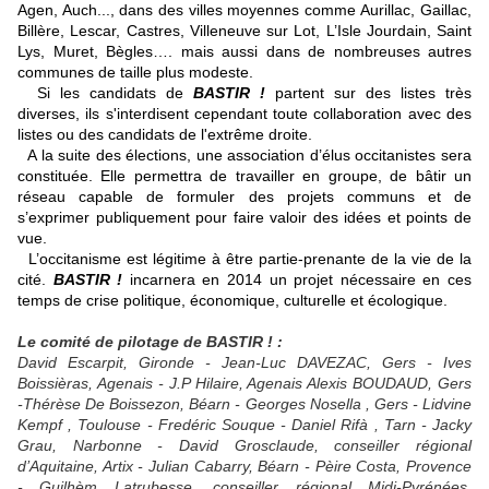
Agen, Auch...,
dans des villes moyennes comme Aurillac, Gaillac,
Billère, Lescar, Castres, Villeneuve sur Lot, L’Isle Jourdain, Saint
Lys, Muret, Bègles…. mais aussi dans de nombreuses autres
communes de taille plus modeste.
Si les candidats de
BASTIR !
partent sur des listes très
diverses, ils s'interdisent cependant toute collaboration avec des
listes ou des candidats de l'extrême droite.
A la suite des élections, une association d’élus occitanistes sera
constituée. Elle permettra de travailler en groupe, de bâtir un
réseau capable de formuler des projets communs et de
s’exprimer publiquement pour faire valoir des idées et points de
vue.
L’occitanisme est légitime à être partie-prenante de la vie de la
cité.
BASTIR !
incarnera en 2014 un projet nécessaire en ces
temps de crise politique, économique, culturelle et écologique.
Le comité de pilotage de BASTIR ! :
David Escarpit, Gironde - Jean-Luc DAVEZAC, Gers - Ives
Boissièras, Agenais - J.P Hilaire, Agenais Alexis BOUDAUD, Gers
-Thérèse De Boissezon, Béarn - Georges Nosella , Gers - Lidvine
Kempf , Toulouse - Fredéric Souque - Daniel Rifà , Tarn - Jacky
Grau, Narbonne - David Grosclaude, conseiller régional
d’Aquitaine, Artix - Julian Cabarry, Béarn - Pèire Costa, Provence
- Guilhèm Latrubesse, conseiller régional Midi-Pyrénées,