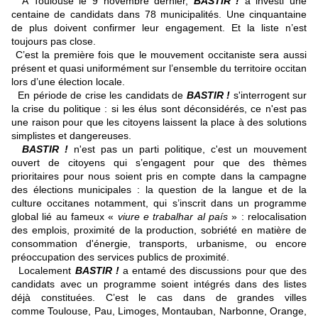
A Toulouse le 9 novembre dernier,
BASTIR !
a investi une
centaine de candidats dans 78 municipalités. Une cinquantaine
de plus doivent confirmer leur engagement. Et la liste n’est
toujours pas close.
C’est la première fois que le mouvement occitaniste sera aussi
présent et quasi uniformément sur l’ensemble du territoire occitan
lors d’une élection locale.
En période de crise les candidats de
BASTIR !
s'interrogent sur
la crise du politique : si les élus sont déconsidérés, ce n'est pas
une raison pour que les citoyens laissent la place à des solutions
simplistes et dangereuses.
BASTIR !
n'est pas un parti politique
, c'est un mouvement
ouvert de citoyens qui s’engagent pour que des thèmes
prioritaires pour nous soient pris en compte dans la campagne
des élections municipales : la question de la langue et de la
culture occitanes notamment, qui s’inscrit dans un programme
global lié au fameux «
viure e trabalhar al país
» : relocalisation
des emplois, proximité de la production, sobriété en matière de
consommation d'énergie, transports, urbanisme, ou encore
préoccupation des services publics de proximité.
Localement
BASTIR !
a entamé des discussions pour que des
candidats avec un programme soient intégrés dans des listes
déjà constituées. C’est le cas d
ans de grandes villes
comme
Toulouse, Pau, Limoges, Montauban, Narbonne, Orange,