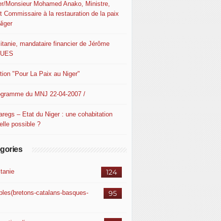
er/Monsieur Mohamed Anako, Ministre,
t Commissaire à la restauration de la paix
Niger
itanie, mandataire financier de Jérôme
QUES
ition "Pour La Paix au Niger"
ogramme du MNJ 22-04-2007 /
aregs – Etat du Niger : une cohabitation
elle possible ?
gories
itanie
124
ples(bretons-catalans-basques-
95