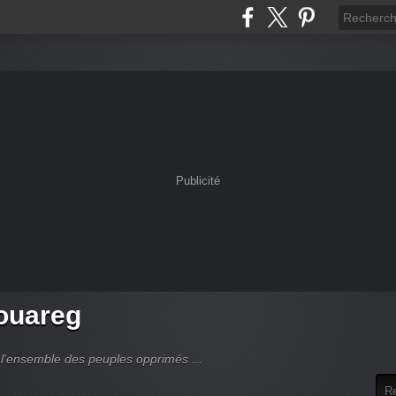
Publicité
touareg
 l'ensemble des peuples opprimés ...