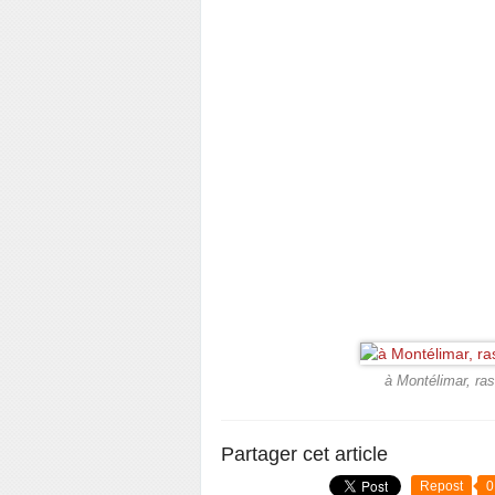
à Montélimar, ra
Partager cet article
Repost
0