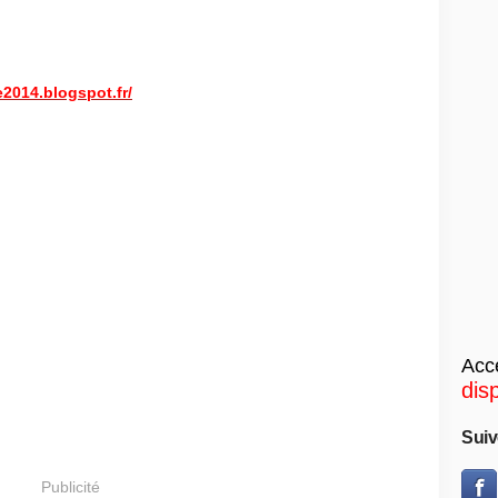
e2014.blogspot.fr/
Accé
dis
Suiv
Publicité