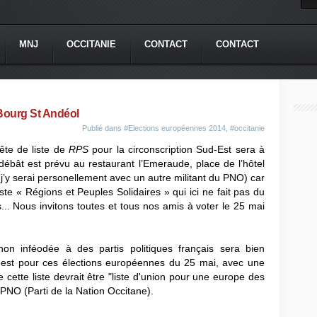
MNJ
OCCITANIE
CONTACT
CONTACT
 Bourg St Andéol
Publié dans
#Elections européennes 2014
,
#occitanie
tête de liste de
RPS
pour la circonscription Sud-Est sera à
ébât est prévu au restaurant l’Emeraude, place de l’hôtel
 (j’y serai personellement avec un autre militant du PNO) car
ste « Régions et Peuples Solidaires » qui ici ne fait pas du
... Nous invitons toutes et tous nos amis à voter le 25 mai
n inféodée à des partis politiques français sera bien
Ouest pour ces élections européennes du 25 mai, avec une
ette liste devrait être "liste d'union pour une europe des
 PNO (Parti de la Nation Occitane).