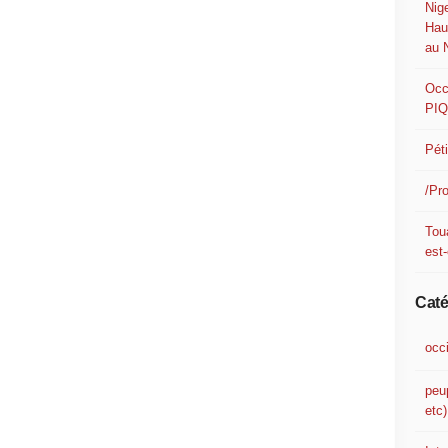
Nig
Hau
au 
Occ
PI
Pét
/Pr
Tou
est-
Caté
occ
peu
etc)