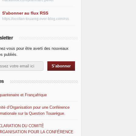
//facebook.com/jeanmarc.pellet
S'abonner au flux RSS
https://occitan-touareg.over-blog.com/rss
letter
ez-vous pour être averti des nouveaux
es publiés.
es
quantenaire et Françafrique
ité d’Organisation pour une Conférence
ernationale sur la Question Touarègue.
CLARATION DU COMITÉ
ORGANISATION POUR LA CONFÉRENCE