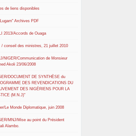
es de liens disponibles
 Lugarn" Archives PDF
I 2013/Accords de Ouaga
 / conseil des ministres, 21 juillet 2010
J/NIGER/Communication de Monsieur
ed Akoli 23/06/2008
IGER/DOCUMENT DE SYNTHÈSE du
ROGRAMME DES REVENDICATIONS DU
UVEMENT DES NIGÉRIENS POUR LA
TICE (M.N.J)"
ger/Le Monde Diplomatique, juin 2008
GER/MNJ/Mise au point du Président
ali Alambo.