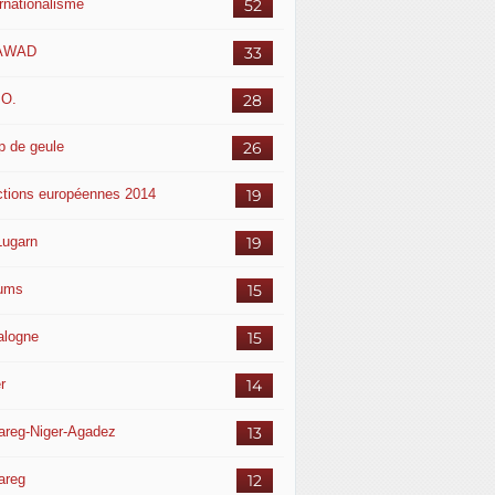
ernationalisme
52
AWAD
33
.O.
28
p de geule
26
ctions européennes 2014
19
Lugarn
19
ums
15
alogne
15
r
14
areg-Niger-Agadez
13
areg
12