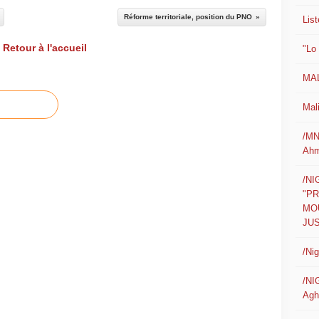
Réforme territoriale, position du PNO
List
Retour à l'accueil
"Lo
MAL
Mali
/MN
Ahm
/N
"P
MO
JUS
/Ni
/NI
Agh