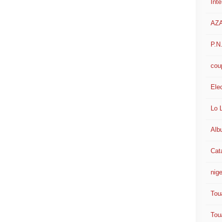
Int
AZ
P.N
cou
Ele
Lo 
Alb
Cat
nige
Tou
Tou