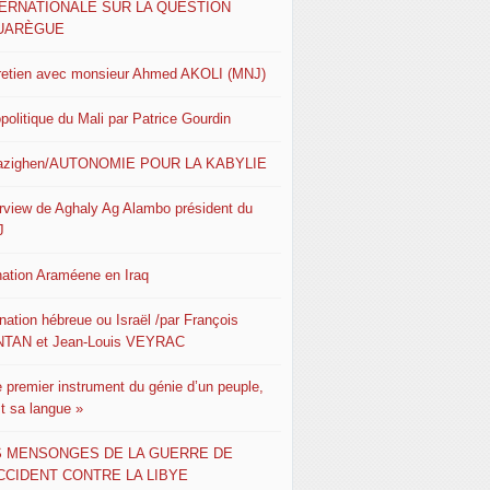
TERNATIONALE SUR LA QUESTION
UARÈGUE
retien avec monsieur Ahmed AKOLI (MNJ)
politique du Mali par Patrice Gourdin
azighen/AUTONOMIE POUR LA KABYLIE
erview de Aghaly Ag Alambo président du
J
nation Araméene en Iraq
nation hébreue ou Israël /par François
TAN et Jean-Louis VEYRAC
e premier instrument du génie d’un peuple,
st sa langue »
S MENSONGES DE LA GUERRE DE
CCIDENT CONTRE LA LIBYE