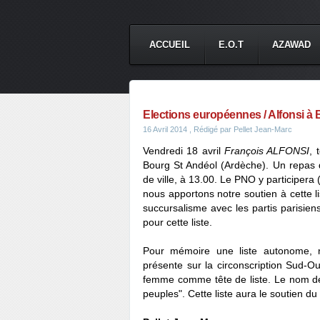
ACCUEIL
E.O.T
AZAWAD
Elections européennes / Alfonsi à
16 Avril 2014
, Rédigé par Pellet Jean-Marc
Vendredi 18 avril
François ALFONSI
, 
Bourg St Andéol (Ardèche). Un repas d
de ville, à 13.00. Le PNO y participera
nous apportons notre soutien à cette li
succursalisme avec les partis parisiens
pour cette liste.
Pour mémoire une liste autonome, no
présente sur la circonscription Sud-
femme comme tête de liste. Le nom de c
peuples". Cette liste aura le soutien du