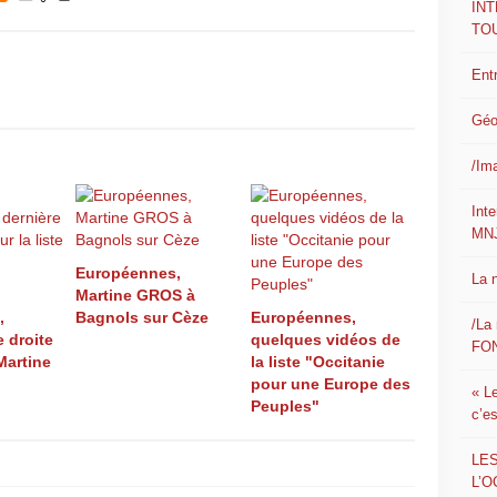
IN
TO
Ent
Géo
/Im
Int
MN
Européennes,
La 
Martine GROS à
,
Bagnols sur Cèze
Européennes,
/La 
e droite
quelques vidéos de
FON
 Martine
la liste "Occitanie
pour une Europe des
« L
Peuples"
c’e
LE
L’O