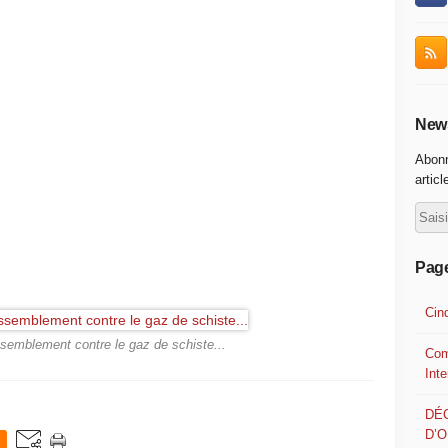
News
Abonn
articl
Pag
Cin
ssemblement contre le gaz de schiste...
Com
Int
DÉ
D’