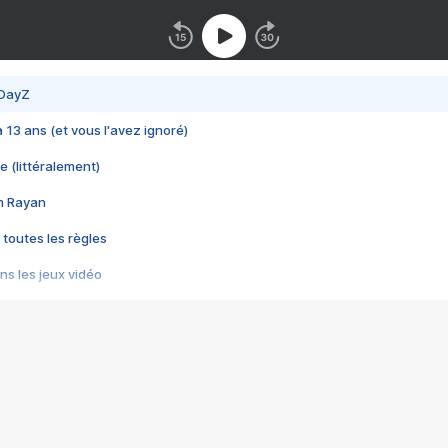
 DayZ
 a 13 ans (et vous l'avez ignoré)
e (littéralement)
im Rayan
 toutes les règles
s les jeux vidéo
us choquant de Rockstar ? - Le scandale BULLY
e plus moche de Steam
du RÊVE tourne au CAUCHEMAR
pendant 8 heures