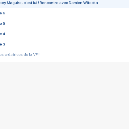
bey Maguire, c'est lui ! Rencontre avec Damien Witecka
e 6
e 5
e 4
e 3
s créatrices de la VF !
e 2
e 1
e Mektoub My Love arrive enfin ! Rencontre avec Shaïn Boumedine et Sal
i : après Toni en famille
elle réalise le bouleversant Dites lui que je l'aime
ais ! Rencontre autour de Vie privée de Rebecca Zlotowski
 de Marguerite, Grave... Rencontre avec Ella Rumpf