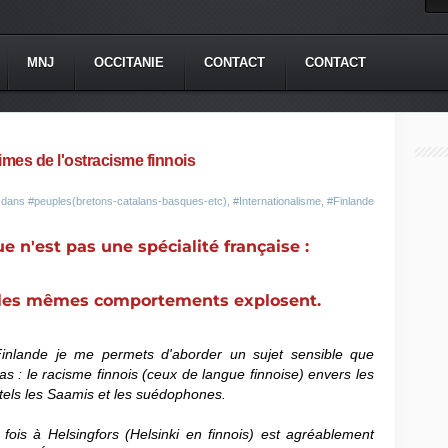
MNJ
OCCITANIE
CONTACT
CONTACT
mes de l'ostracisme finnois
é dans
#peuples(bretons-catalans-basques-etc)
,
#Internationalisme
,
#Finlande
e n'est pas une spécialité française :
e les mêmes comportements explosent.
inlande je me permets d'aborder un sujet sensible que
 : le racisme finnois (ceux de langue finnoise) envers les
 tels les Saamis et les suédophones.
ois à Helsingfors (Helsinki en finnois) est agréablement