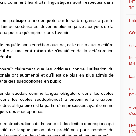
IN
écrit comment les droits linguistiques sont respectés dans
TO
ont participé à une enquête sur le web organisée par le
Ent
la langue suédoise est devenue plus négative aux yeux de la
a ne pourra qu'empirer dans l'avenir.
Géo
 enquête sans condition aucune, celle ci n'a aucun critère
/Im
il y a une vrai raison de s'inquiéter de la détérioration
uédoise.
Int
MN
araît clairement que les critiques contre l'utilisation du
nale ont augmenté et qu'il est de plus en plus admis de
La 
dante des suédophones en public.
/La 
ur du suédois comme langue obligatoire dans les écoles
FON
re dans les écoles suédophones) a envenimé la situation.
édois obligatoire est la partie d'un processus ayant comme
« L
istiques des suédophones.
c’e
t restructurations de la santé et des limites des régions qui
LE
orité de langue posant des problèmes pour nombre de
L’O
nt assimilés à des régions majoritairement finnophones).