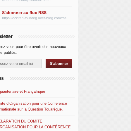
//facebook.com/jeanmarc.pellet
S'abonner au flux RSS
https://occitan-touareg.over-blog.com/rss
letter
ez-vous pour être averti des nouveaux
es publiés.
es
quantenaire et Françafrique
ité d’Organisation pour une Conférence
ernationale sur la Question Touarègue.
CLARATION DU COMITÉ
ORGANISATION POUR LA CONFÉRENCE