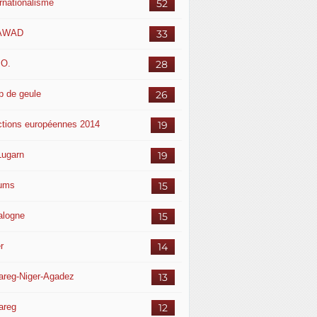
ernationalisme
52
AWAD
33
.O.
28
p de geule
26
ctions européennes 2014
19
Lugarn
19
ums
15
alogne
15
r
14
areg-Niger-Agadez
13
areg
12