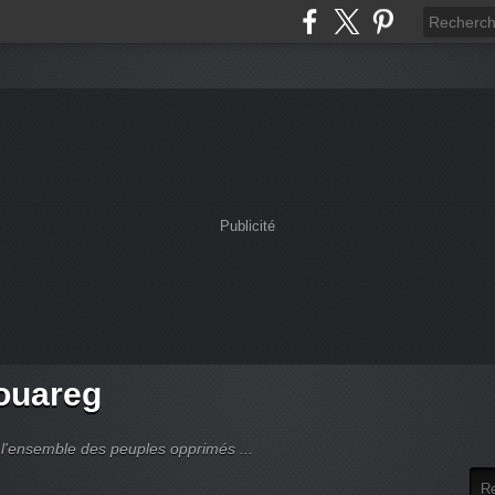
Publicité
touareg
 l'ensemble des peuples opprimés ...