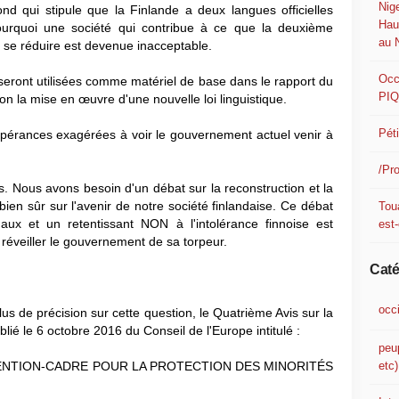
Nig
d qui stipule que la Finlande a deux langues officielles
Hau
pourquoi une société qui contribue à ce que la deuxième
au 
s se réduire est devenue inacceptable.
Occ
seront utilisées comme matériel de base dans le rapport du
PI
 la mise en œuvre d'une nouvelle loi linguistique.
Pét
pérances exagérées à voir le gouvernement actuel venir à
/Pr
Nous avons besoin d'un débat sur la reconstruction et la
 bien sûr sur l'avenir de notre société finlandaise. Ce débat
Tou
aux et un retentissant NON à l'intolérance finnoise est
est-
 réveiller le gouvernement de sa torpeur.
Caté
occ
us de précision sur cette question, le Quatrième Avis sur la
lié le 6 octobre 2016 du Conseil de l'Europe intitulé :
peu
etc)
ENTION-CADRE POUR LA PROTECTION DES MINORITÉS