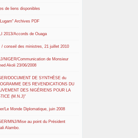
es de liens disponibles
 Lugarn" Archives PDF
I 2013/Accords de Ouaga
 / conseil des ministres, 21 juillet 2010
J/NIGER/Communication de Monsieur
ed Akoli 23/06/2008
IGER/DOCUMENT DE SYNTHÈSE du
ROGRAMME DES REVENDICATIONS DU
UVEMENT DES NIGÉRIENS POUR LA
TICE (M.N.J)"
ger/Le Monde Diplomatique, juin 2008
GER/MNJ/Mise au point du Président
ali Alambo.