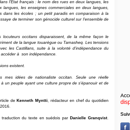
dans l'État français : le nom des rues en deux langues, les
ux langues, les enseignes commerciales en deux langues,
es dans les écoles ; un petit paradis en comparaison à la
i essaye de terminer son génocide culturel sur l'ensemble de
s locuteurs occitans disparaissent, de la même façon le
riment de la langue touarègue ou Tamasheq. Les tensions
vec les Castillans, suite à la volonté d'indépendance du
 à accéder à son indépendance.
ions existent.
 mes idées de nationaliste occitan. Seule une réelle
 à un peuple ayant une culture propre de s'épanouir et de
Accé
rticle de
Kenneth Myntti
, rédacteur en chef du quotidien
dis
/2016.
Suiv
et traduction du texte en suédois par
Danielle Granqvist
.