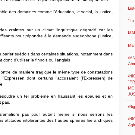
List
ble des domaines comme l'éducation, le social, la justice,
"Lo
s craintes sur un climat linguistique dégradé car les
MAL
suffisants pour répondre à la demande sudéophone (justice,
Mali
e parler suédois dans certaines situations, notamment dans
/MN
onc d'utiliser le finnois ou l'anglais !
Ahm
 montre de manière tragique le même type de constatations
/N
l'Expressen dont certains l'accusaient (l'Expressen) de
"P
e.
MO
JUS
ésoudre un tel problème en haussant les épaules et en
t pas.
/Ni
 s'améliore pas pour autant même si nous serrons les
/NI
s attitudes intolérantes des hautes sphères hiérarchiques
Agh