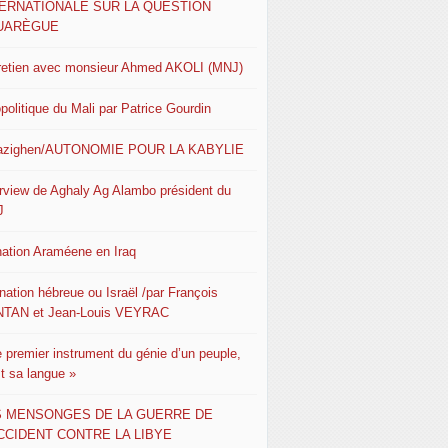
TERNATIONALE SUR LA QUESTION
UARÈGUE
retien avec monsieur Ahmed AKOLI (MNJ)
politique du Mali par Patrice Gourdin
azighen/AUTONOMIE POUR LA KABYLIE
erview de Aghaly Ag Alambo président du
J
nation Araméene en Iraq
nation hébreue ou Israël /par François
TAN et Jean-Louis VEYRAC
e premier instrument du génie d’un peuple,
st sa langue »
S MENSONGES DE LA GUERRE DE
CCIDENT CONTRE LA LIBYE