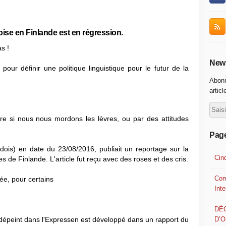
ise en Finlande est en régression.
s !
News
our définir une politique linguistique pour le futur de la
Abonn
articl
ure si nous nous mordons les lèvres, ou par des attitudes
Pag
ois) en date du 23/08/2016, publiait un reportage sur la
Cin
 de Finlande. L'article fut reçu avec des roses et des cris.
Com
lée, pour certains
Int
DÉ
D’
u dépeint dans l'Expressen est développé dans un rapport du