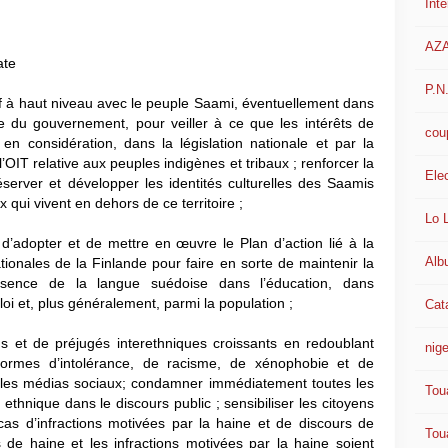
Int
AZ
ate
P.N
à haut niveau avec le peuple Saami, éventuellement dans
e du gouvernement, pour veiller à ce que les intérêts de
cou
 en considération, dans la législation nationale et par la
l’OIT relative aux peuples indigènes et tribaux ; renforcer la
Ele
erver et développer les identités culturelles des Saamis
x qui vivent en dehors de ce territoire ;
Lo 
adopter et de mettre en œuvre le Plan d’action lié à la
Alb
ionales de la Finlande pour faire en sorte de maintenir la
présence de la langue suédoise dans l’éducation, dans
loi et, plus généralement, parmi la population ;
Cat
 de préjugés interethniques croissants en redoublant
nige
 formes d’intolérance, de racisme, de xénophobie et de
s les médias sociaux; condamner immédiatement toutes les
Tou
 ethnique dans le discours public ; sensibiliser les citoyens
as d’infractions motivées par la haine et de discours de
Tou
s de haine et les infractions motivées par la haine soient