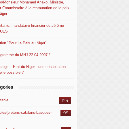
er/Monsieur Mohamed Anako, Ministre,
t Commissaire à la restauration de la paix
Niger
itanie, mandataire financier de Jérôme
QUES
ition "Pour La Paix au Niger"
ogramme du MNJ 22-04-2007 /
aregs – Etat du Niger : une cohabitation
elle possible ?
gories
itanie
124
ples(bretons-catalans-basques-
95