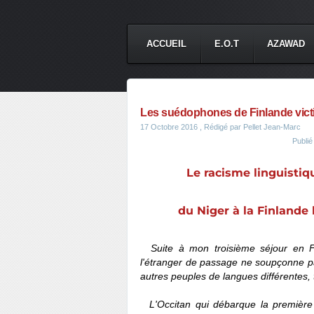
ACCUEIL
E.O.T
AZAWAD
Les suédophones de Finlande victi
17 Octobre 2016
, Rédigé par Pellet Jean-Marc
Publi
Le racisme linguistiqu
du Niger à la Finland
Suite à mon troisième séjour en F
l'étranger de passage ne soupçonne pas
autres peuples de langues différentes,
L'Occitan qui débarque la première f