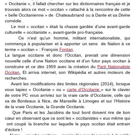
« Occitanie », il fallait chercher sur les dictionnaires français et je
trouvais alors ce mot « occitan » rattaché à la rencontre de cette
« belle Occitanienne » de Chateaubriand ou à Dante et sa
Divine
comédie
.
Le mot « occitan » était la chasse gardée d’une avant-garde
culturelle « occitaniste », avant-garde pro-française.
Ce n’est qu’un homme, militant internationaliste, qui
commença à populariser et à apporter un sens de Nation à ce
terme « occitan » : François
Fontan
.
La langue occitane et donc l’Occitan, prenait une dimension
nouvelle celle d’une Nation occitane et d’un futur pays occitan à
construire et ce dès 1959 avec la création du
Parti Nationaliste
Occitan.
Et arriva internet, son Wikipédia et autres moteurs de
recherches.
Avant les modifications des limites régionales (2014), lorsque
vous tapiez « Occitanie » ou «
carte d’Occitanie
» sur le clavier
de votre PC vous arriviez sur la vraie carte d’Occitanie, celle qui
va de Bordeaux à Nice, de Marseille à Limoges et sur l’Histoire
de la vraie Occitanie, la Grande Occitanie.
Que Paris et les Jacobins de tout bord doivent rire de bon
cœur en observant que ce sont les « occitanistes » eux même qui
ont coupé la branche sur laquelle le pays occitan était entrain
d’éclore !