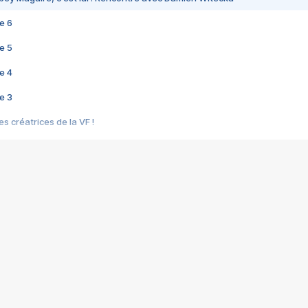
e 6
e 5
e 4
e 3
s créatrices de la VF !
e 2
e 1
e Mektoub My Love arrive enfin ! Rencontre avec Shaïn Boumedine et Sal
i : après Toni en famille
elle réalise le bouleversant Dites lui que je l'aime
ais ! Rencontre autour de Vie privée de Rebecca Zlotowski
 de Marguerite, Grave... Rencontre avec Ella Rumpf