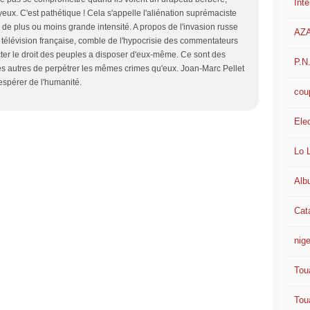
Int
 yeux. C'est pathétique ! Cela s'appelle l'aliénation suprémaciste
e de plus ou moins grande intensité. A propos de l'invasion russe
AZ
télévision française, comble de l'hypocrisie des commentateurs
pecter le droit des peuples a disposer d'eux-même. Ce sont des
P.N
 les autres de perpétrer les mêmes crimes qu'eux. Joan-Marc Pellet
sespérer de l'humanité.
cou
Ele
Lo 
Alb
Cat
nige
Tou
Tou