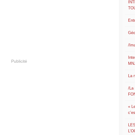
IN
TO
Ent
Géo
/Im
Int
Publicité
MN
La 
/La 
FON
« L
c’e
LE
L’O