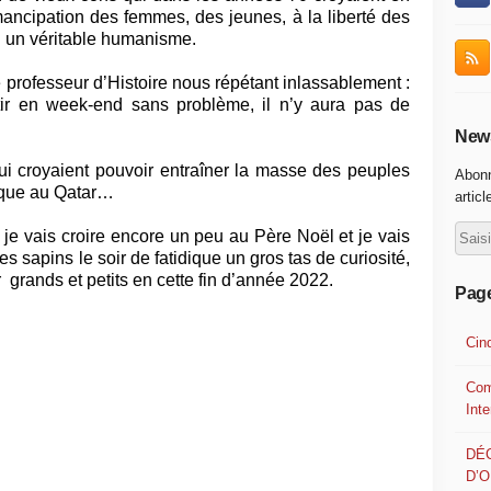
mancipation des femmes, des jeunes, à la liberté des
n un véritable humanisme.
 professeur d’Histoire nous répétant inlassablement :
tir en week-end sans problème, il n’y aura pas de
News
i croyaient pouvoir entraîner la masse des peuples
Abonn
rque au Qatar…
articl
je vais croire encore un peu au Père Noël et je vais
 sapins le soir de fatidique un gros tas de curiosité,
grands et petits en cette fin d’année 2022.
Pag
Cin
Com
Int
DÉ
D’