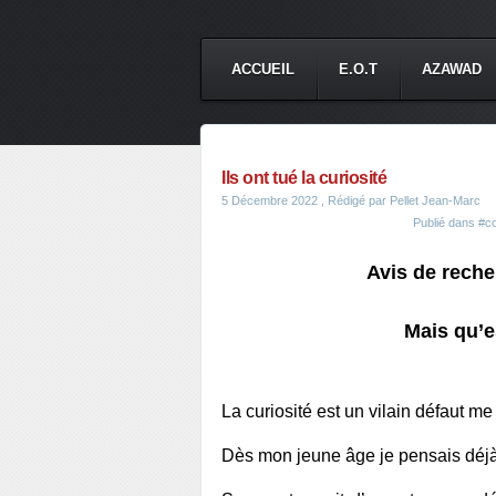
ACCUEIL
E.O.T
AZAWAD
Ils ont tué la curiosité
5 Décembre 2022
, Rédigé par Pellet Jean-Marc
Publié dans
#co
Avis de recher
Mais qu’e
La curiosité est un vilain défaut me
Dès mon jeune âge je pensais déjà le