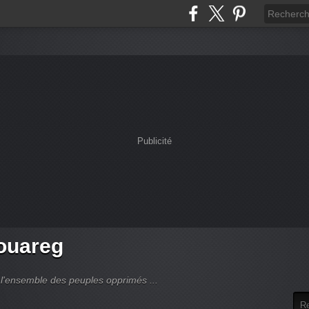
Publicité
touareg
 l'ensemble des peuples opprimés ...