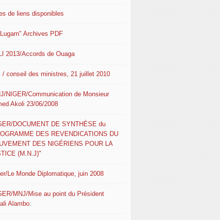
es de liens disponibles
 Lugarn" Archives PDF
I 2013/Accords de Ouaga
 / conseil des ministres, 21 juillet 2010
J/NIGER/Communication de Monsieur
ed Akoli 23/06/2008
IGER/DOCUMENT DE SYNTHÈSE du
ROGRAMME DES REVENDICATIONS DU
UVEMENT DES NIGÉRIENS POUR LA
TICE (M.N.J)"
ger/Le Monde Diplomatique, juin 2008
GER/MNJ/Mise au point du Président
ali Alambo.