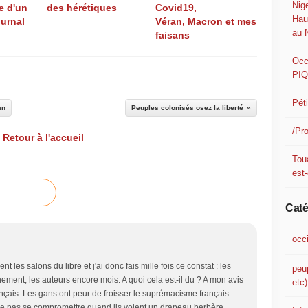
Nig
e d'un
des hérétiques
Covid19,
Hau
ournal
Véran, Macron et mes
au 
faisans
Occ
PI
Pét
an
Peuples colonisés osez la liberté
/Pr
Retour à l'accueil
Tou
est-
Caté
occ
 les salons du libre et j'ai donc fais mille fois ce constat : les
peu
ement, les auteurs encore mois. A quoi cela est-il du ? A mon avis
etc)
ançais. Les gans ont peur de froisser le suprémacisme français
 ne pas se compromettre quand ils voient un drapeau berbère,