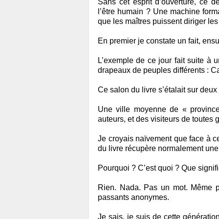
Sans cet esprit d’ouverture, ce d
l’être humain ? Une machine forma
que les maîtres puissent diriger les
En premier je constate un fait, ens
L’exemple de ce jour fait suite à u
drapeaux de peuples différents : Ca
Ce salon du livre s’étalait sur deu
Une ville moyenne de « province 
auteurs, et des visiteurs de toutes 
Je croyais naïvement que face à c
du livre récupère normalement une él
Pourquoi ? C’est quoi ? Que signi
Rien. Nada. Pas un mot. Même p
passants anonymes.
Je sais, je suis de cette générati