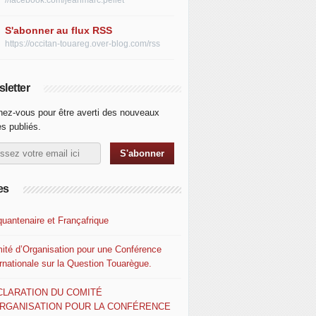
//facebook.com/jeanmarc.pellet
S'abonner au flux RSS
https://occitan-touareg.over-blog.com/rss
letter
ez-vous pour être averti des nouveaux
es publiés.
es
quantenaire et Françafrique
ité d’Organisation pour une Conférence
ernationale sur la Question Touarègue.
CLARATION DU COMITÉ
ORGANISATION POUR LA CONFÉRENCE