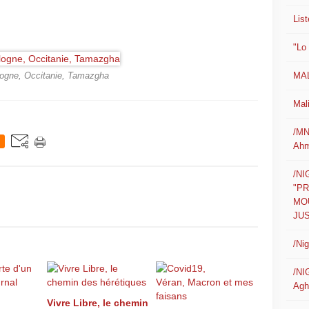
List
"Lo
MAL
ogne, Occitanie, Tamazgha
Mali
/MN
Ahm
/N
"P
MO
JUS
/Ni
/NI
Agh
Vivre Libre, le chemin