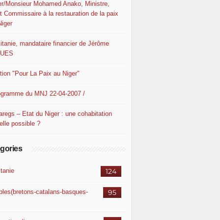
er/Monsieur Mohamed Anako, Ministre,
t Commissaire à la restauration de la paix
Niger
itanie, mandataire financier de Jérôme
QUES
ition "Pour La Paix au Niger"
ogramme du MNJ 22-04-2007 /
aregs – Etat du Niger : une cohabitation
elle possible ?
gories
itanie
124
ples(bretons-catalans-basques-
95