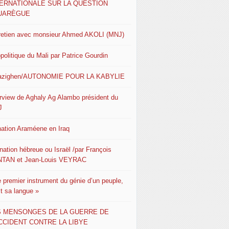
TERNATIONALE SUR LA QUESTION
UARÈGUE
retien avec monsieur Ahmed AKOLI (MNJ)
politique du Mali par Patrice Gourdin
azighen/AUTONOMIE POUR LA KABYLIE
erview de Aghaly Ag Alambo président du
J
nation Araméene en Iraq
nation hébreue ou Israël /par François
TAN et Jean-Louis VEYRAC
e premier instrument du génie d’un peuple,
st sa langue »
S MENSONGES DE LA GUERRE DE
CCIDENT CONTRE LA LIBYE