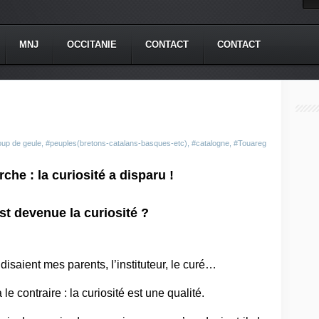
MNJ
OCCITANIE
CONTACT
CONTACT
up de geule
,
#peuples(bretons-catalans-basques-etc)
,
#catalogne
,
#Touareg
che : la curiosité a disparu !
st devenue la curiosité ?
 disaient mes parents, l’instituteur, le curé…
 contraire : la curiosité est une qualité.