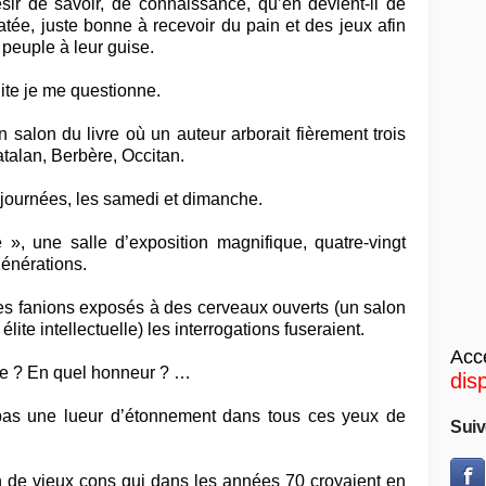
ésir de savoir, de connaissance, qu’en devient-il de
tée, juste bonne à recevoir du pain et des jeux afin
 peuple à leur guise.
uite je me questionne.
n salon du livre où un auteur arborait fièrement trois
talan, Berbère, Occitan.
x journées, les samedi et dimanche.
», une salle d’exposition magnifique, quatre-vingt
générations.
es fanions exposés à des cerveaux ouverts (un salon
ite intellectuelle) les interrogations fuseraient.
Accé
fie ? En quel honneur ? …
dis
as une lueur d’étonnement dans tous ces yeux de
Suiv
on de vieux cons qui dans les années 70 croyaient en