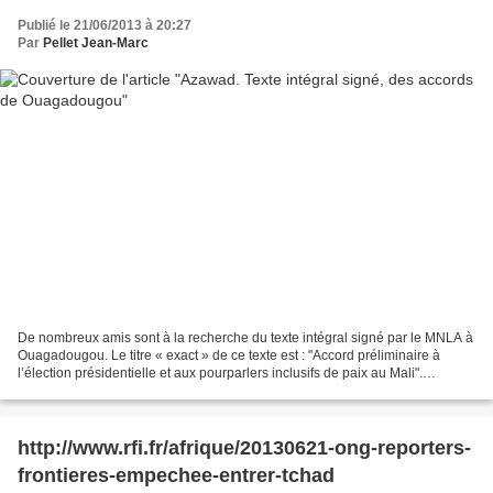
Publié le 21/06/2013 à 20:27
Par
Pellet Jean-Marc
De nombreux amis sont à la recherche du texte intégral signé par le MNLA à
Ouagadougou. Le titre « exact » de ce texte est : "Accord préliminaire à
l’élection présidentielle et aux pourparlers inclusifs de paix au Mali".
Remarquant le silence du MNLA...
http://www.rfi.fr/afrique/20130621-ong-reporters-
frontieres-empechee-entrer-tchad