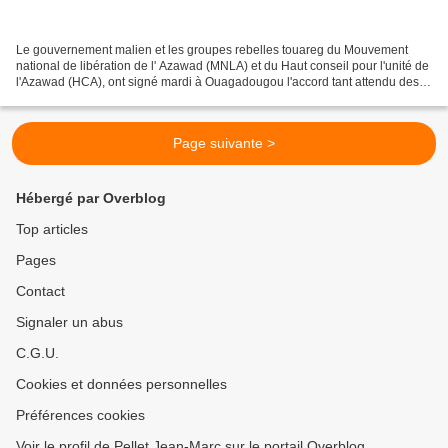
Le gouvernement malien et les groupes rebelles touareg du Mouvement
national de libération de l' Azawad (MNLA) et du Haut conseil pour l'unité de
l'Azawad (HCA), ont signé mardi à Ouagadougou l'accord tant attendu des
pourparlers inter-maliens, sous l'égide...
Page suivante >
Hébergé par Overblog
Top articles
Pages
Contact
Signaler un abus
C.G.U.
Cookies et données personnelles
Préférences cookies
Voir le profil de Pellet Jean-Marc sur le portail Overblog