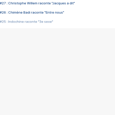
#27 : Christophe Willem raconte "Jacques a dit"
#26 : Chimène Badi raconte "Entre nous"
#25 : Indochine raconte "3e sexe"
#24 : Zaho raconte "C'est chelou"
#23 : Patrick Bruel raconte "Au café des délices"
#22 : Kyo raconte "Le chemin"
#21 : Nolwenn Leroy raconte "Cassé"
#20 : Patrick Hernandez raconte "Born to be alive"
#19 : Lorie raconte "Près de moi"
#18 : Michael Jones raconte "A nos actes manqués" (avec Jean-Jacque
#17 : Khaled raconte "Aïcha"
#16 : Corneille raconte "Parce qu'on vient de loin"
#15 : Indochine raconte "L'aventurier"