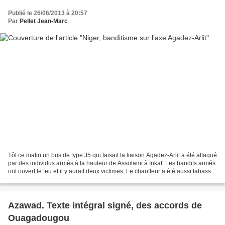
Publié le 26/06/2013 à 20:57
Par
Pellet Jean-Marc
Tôt ce matin un bus de type J5 qui faisait la liaison Agadez-Arlit a été attaqué
par des individus armés à la hauteur de Assolami à Inkaf. Les bandits armés
ont ouvert le feu et il y aurait deux victimes. Le chauffeur a été aussi tabassé
et tous les passagers...
Azawad. Texte intégral signé, des accords de
Ouagadougou