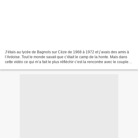
J’étais au lycée de Bagnols sur Cèze de 1968 à 1972 et j’avais des amis à
l’Ardoise. Tout le monde savait que c’était le camp de la honte. Mais dans
cette vidéo ce qui m’a fait le plus réfléchir c’est la rencontre avec le couple
d’instit. Une fille de...