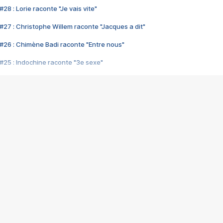
28 : Lorie raconte "Je vais vite"
#27 : Christophe Willem raconte "Jacques a dit"
#26 : Chimène Badi raconte "Entre nous"
#25 : Indochine raconte "3e sexe"
#24 : Zaho raconte "C'est chelou"
#23 : Patrick Bruel raconte "Au café des délices"
#22 : Kyo raconte "Le chemin"
#21 : Nolwenn Leroy raconte "Cassé"
#20 : Patrick Hernandez raconte "Born to be alive"
#19 : Lorie raconte "Près de moi"
#18 : Michael Jones raconte "A nos actes manqués" (avec Jean-Jacque
#17 : Khaled raconte "Aïcha"