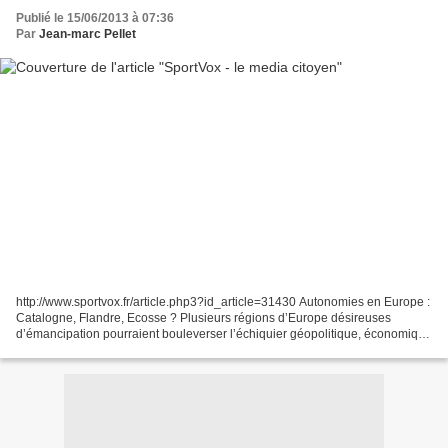
Publié le 15/06/2013 à 07:36
Par
Jean-marc Pellet
http://www.sportvox.fr/article.php3?id_article=31430 Autonomies en Europe :
Catalogne, Flandre, Ecosse ? Plusieurs régions d’Europe désireuses
d’émancipation pourraient bouleverser l’échiquier géopolitique, économique
mais aussi footballistique du Vieux...