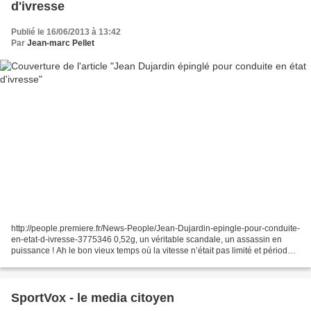
d'ivresse
Publié le 16/06/2013 à 13:42
Par
Jean-marc Pellet
http://people.premiere.fr/News-People/Jean-Dujardin-epingle-pour-conduite-
en-etat-d-ivresse-3775346 0,52g, un véritable scandale, un assassin en
puissance ! Ah le bon vieux temps où la vitesse n’était pas limité et période
où le jaune coulait à flot....
SportVox - le media citoyen