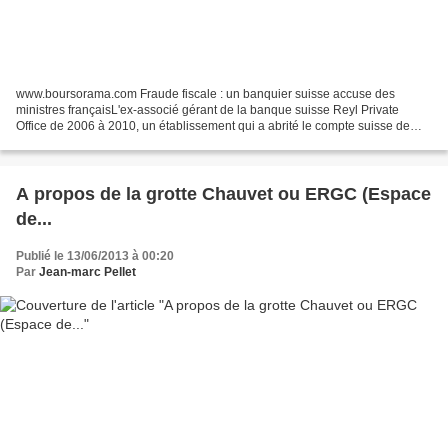
www.boursorama.com Fraude fiscale : un banquier suisse accuse des
ministres françaisL'ex-associé gérant de la banque suisse Reyl Private
Office de 2006 à 2010, un établissement qui a abrité le compte suisse de
Jérôme Cahuzac, aurait fait des révélations...
A propos de la grotte Chauvet ou ERGC (Espace
de...
Publié le 13/06/2013 à 00:20
Par
Jean-marc Pellet