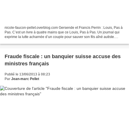
nicole-faucon-pellet.overblog.com Gersende et Francis Perrin : Louis, Pas à
Pas. C’est un livre à quatre mains que ce Louis, Pas à Pas. Un journal qui
exprime la lutte acharnée d’un couple pour sauver son fils aîné autiste.
Gersende et Francis Perrin,...
Fraude fiscale : un banquier suisse accuse des
ministres français
Publié le 13/06/2013 à 08:23
Par
Jean-marc Pellet