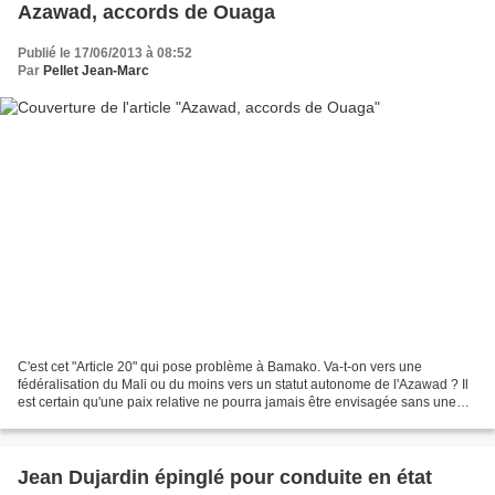
Azawad, accords de Ouaga
Publié le 17/06/2013 à 08:52
Par
Pellet Jean-Marc
C'est cet "Article 20" qui pose problème à Bamako. Va-t-on vers une
fédéralisation du Mali ou du moins vers un statut autonome de l'Azawad ? Il
est certain qu'une paix relative ne pourra jamais être envisagée sans une
remise en cause de l’État malien....
Jean Dujardin épinglé pour conduite en état