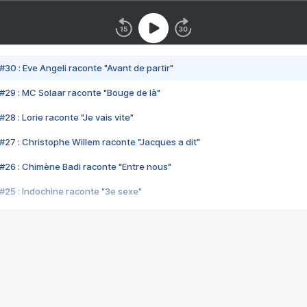
#30 : Eve Angeli raconte "Avant de partir"
#29 : MC Solaar raconte "Bouge de là"
28 : Lorie raconte "Je vais vite"
#27 : Christophe Willem raconte "Jacques a dit"
#26 : Chimène Badi raconte "Entre nous"
#25 : Indochine raconte "3e sexe"
#24 : Zaho raconte "C'est chelou"
#23 : Patrick Bruel raconte "Au café des délices"
#22 : Kyo raconte "Le chemin"
#21 : Nolwenn Leroy raconte "Cassé"