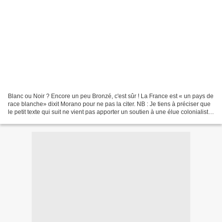
Blanc ou Noir ? Encore un peu Bronzé, c'est sûr ! La France est « un pays de
race blanche» dixit Morano pour ne pas la citer. NB : Je tiens à préciser que
le petit texte qui suit ne vient pas apporter un soutien à une élue colonialiste
française de race...