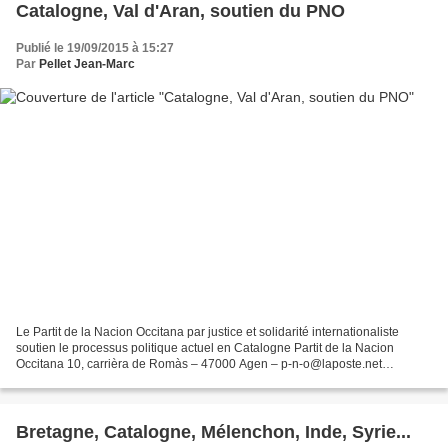
Catalogne, Val d'Aran, soutien du PNO
Publié le 19/09/2015 à 15:27
Par
Pellet Jean-Marc
Le Partit de la Nacion Occitana par justice et solidarité internationaliste
soutien le processus politique actuel en Catalogne Partit de la Nacion
Occitana 10, carrièra de Romàs – 47000 Agen – p-n-o@laposte.net
Comunicats de premsa: http://lo.lugarn-pno.over-blog.org...
Bretagne, Catalogne, Mélenchon, Inde, Syrie...