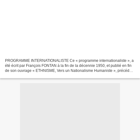
PROGRAMME INTERNATIONALISTE Ce « programme internationaliste », a
été écrit par François FONTAN à la fin de la décennie 1950, et publié en fin
de son ouvrage « ETHNISME, Vers un Nationalisme Humaniste », précédé
de cette introduction : « Une théorie n'a...