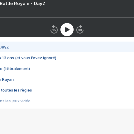
 Battle Royale - DayZ
 DayZ
 a 13 ans (et vous l'avez ignoré)
e (littéralement)
im Rayan
 toutes les règles
s les jeux vidéo
us choquant de Rockstar ? - Le scandale BULLY
e plus moche de Steam
du RÊVE tourne au CAUCHEMAR