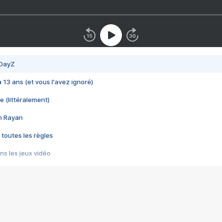
 DayZ
 a 13 ans (et vous l'avez ignoré)
e (littéralement)
im Rayan
 toutes les règles
s les jeux vidéo
us choquant de Rockstar ? - Le scandale BULLY
e plus moche de Steam
du RÊVE tourne au CAUCHEMAR