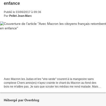
enfance
Publié le 03/06/2017 à 09:36
Par
Pellet Jean-Marc
Avec Macron les Judas et les "vire-veste" courent à la mangeoire sans
complexe Chers amis(es) n'ayez crainte le chant du Macron au fond des
bois ne m'attire pas. Je sais que scruter les médias me rend malade. Mais
bon, je suis encore à me demander le...
Hébergé par Overblog