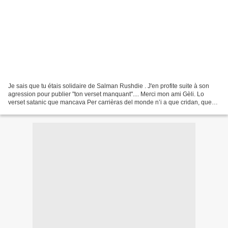
Je sais que tu étais solidaire de Salman Rushdie . J'en profite suite à son
agression pour publier "ton verset manquant".... Merci mon ami Gèli. Lo
verset satanic que mancava Per carrièras del monde n’i a que cridan, que
braman, qu’udolan « - Allà o acbar...