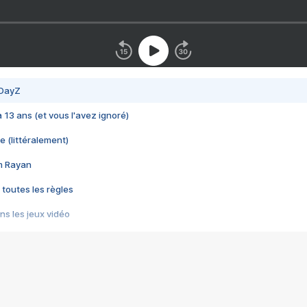
 DayZ
 a 13 ans (et vous l'avez ignoré)
e (littéralement)
im Rayan
 toutes les règles
s les jeux vidéo
us choquant de Rockstar ? - Le scandale BULLY
e plus moche de Steam
du RÊVE tourne au CAUCHEMAR