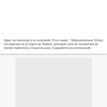
Niger, les Haoussas à la commande ! Pour rappel : "Abdourahamane Tchiani
est originaire de la région de Tillabéri, principale zone de recrutement de
l'armée nigérienne à l'ouest du pays. Il appartient à la communauté
Haoussa." Étant donné que la démocratie...