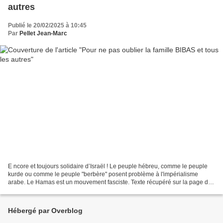
autres
Publié le 20/02/2025 à 10:45
Par
Pellet Jean-Marc
E ncore et toujours solidaire d’Israël ! Le peuple hébreu, comme le peuple
kurde ou comme le peuple "berbère" posent problème à l'impérialisme
arabe. Le Hamas est un mouvement fasciste. Texte récupéré sur la page de
Céline Pina que je partage car je ne...
Hébergé par Overblog