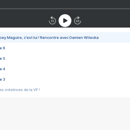
bey Maguire, c'est lui ! Rencontre avec Damien Witecka
e 6
e 5
e 4
e 3
s créatrices de la VF !
e 2
e 1
e Mektoub My Love arrive enfin ! Rencontre avec Shaïn Boumedine et Sal