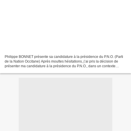
Philippe BONNET présente sa candidature à la présidence du P.N.O. (Parti
de la Nation Occitane) Après moultes hésitations, j’ai pris la décision de
présenter ma candidature à la présidence du P.N.O., dans un contexte
difficile. Difficile personnellement...