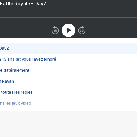
 Battle Royale - DayZ
 DayZ
 a 13 ans (et vous l'avez ignoré)
e (littéralement)
im Rayan
 toutes les règles
s les jeux vidéo
us choquant de Rockstar ? - Le scandale BULLY
e plus moche de Steam
du RÊVE tourne au CAUCHEMAR