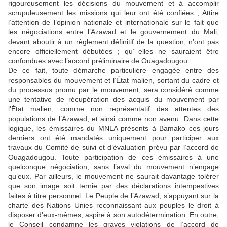
rigoureusement les décisions du mouvement et à accomplir
scrupuleusement les missions qui leur ont été confiées ; Attire
l’attention de l’opinion nationale et internationale sur le fait que
les négociations entre l’Azawad et le gouvernement du Mali,
devant aboutir à un règlement définitif de la question, n’ont pas
encore officiellement débutées ; qu’ elles ne sauraient être
confondues avec l’accord préliminaire de Ouagadougou.
De ce fait, toute démarche particulière engagée entre des
responsables du mouvement et l’État malien, sortant du cadre et
du processus promu par le mouvement, sera considéré comme
une tentative de récupération des acquis du mouvement par
l’État malien, comme non représentatif des attentes des
populations de l’Azawad, et ainsi comme non avenu. Dans cette
logique, les émissaires du MNLA présents à Bamako ces jours
derniers ont été mandatés uniquement pour participer aux
travaux du Comité de suivi et d’évaluation prévu par l’accord de
Ouagadougou. Toute participation de ces émissaires à une
quelconque négociation, sans l’aval du mouvement n’engage
qu’eux. Par ailleurs, le mouvement ne saurait davantage tolérer
que son image soit ternie par des déclarations intempestives
faites à titre personnel. Le Peuple de l’Azawad, s’appuyant sur la
charte des Nations Unies reconnaissant aux peuples le droit à
disposer d’eux-mêmes, aspire à son autodétermination. En outre,
le Conseil condamne les graves violations de l’accord de