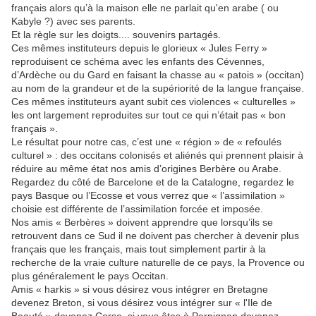
français alors qu’à la maison elle ne parlait qu'en arabe ( ou
Kabyle ?) avec ses parents.
Et la règle sur les doigts.... souvenirs partagés.
Ces mêmes instituteurs depuis le glorieux « Jules Ferry »
reproduisent ce schéma avec les enfants des Cévennes,
d’Ardèche ou du Gard en faisant la chasse au « patois » (occitan)
au nom de la grandeur et de la supériorité de la langue française.
Ces mêmes instituteurs ayant subit ces violences « culturelles »
les ont largement reproduites sur tout ce qui n’était pas « bon
français ».
Le résultat pour notre cas, c’est une « région » de « refoulés
culturel » : des occitans colonisés et aliénés qui prennent plaisir à
réduire au même état nos amis d’origines Berbère ou Arabe.
Regardez du côté de Barcelone et de la Catalogne, regardez le
pays Basque ou l’Ecosse et vous verrez que « l’assimilation »
choisie est différente de l’assimilation forcée et imposée.
Nos amis « Berbères » doivent apprendre que lorsqu’ils se
retrouvent dans ce Sud il ne doivent pas chercher à devenir plus
français que les français, mais tout simplement partir à la
recherche de la vraie culture naturelle de ce pays, la Provence ou
plus généralement le pays Occitan.
Amis « harkis » si vous désirez vous intégrer en Bretagne
devenez Breton, si vous désirez vous intégrer sur « l'Ile de