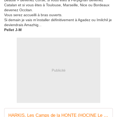
Beauté » devenez Corse, si vous êtes à Perpignan devenez
Catalan et si vous êtes à Toulouse, Marseille, Nice ou Bordeaux
devenez Occitan.
Vous serez accueilli à bras ouverts.
Si demain je vais m’installer définitivement à Agadez ou Imilchil je
deviendrais Amazhig...
Pellet J-M
Publicité
HARKIS, Les Camps de la HONTE (HOCINE Le Combat d'une vie)