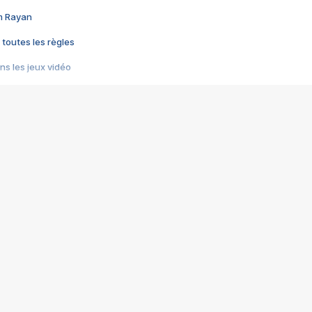
im Rayan
 toutes les règles
s les jeux vidéo
us choquant de Rockstar ? - Le scandale BULLY
e plus moche de Steam
du RÊVE tourne au CAUCHEMAR
pendant 8 heures
it… à tort
umiliés par un jeu vidéo
ire - Final Fantasy 8
ti un empire - Age of Empires
story DOFUS