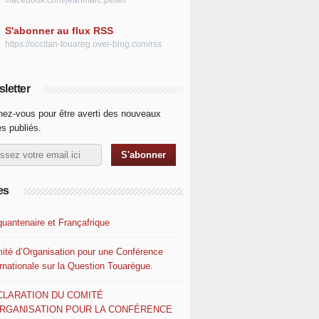
//facebook.com/jeanmarc.pellet
S'abonner au flux RSS
https://occitan-touareg.over-blog.com/rss
letter
ez-vous pour être averti des nouveaux
es publiés.
es
quantenaire et Françafrique
ité d’Organisation pour une Conférence
ernationale sur la Question Touarègue.
CLARATION DU COMITÉ
ORGANISATION POUR LA CONFÉRENCE