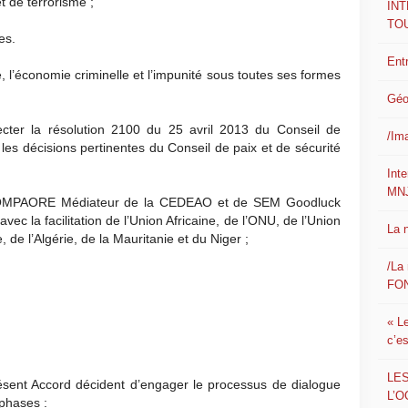
t de terrorisme ;
IN
TO
es.
Ent
e, l’économie criminelle et l’impunité sous toutes ses formes
Géo
cter la résolution 2100 du 25 avril 2013 du Conseil de
/Im
 les décisions pertinentes du Conseil de paix et de sécurité
Int
MN
COMPAORE Médiateur de la CEDEAO et de SEM Goodluck
ec la facilitation de l’Union Africaine, de l’ONU, de l’Union
La 
 de l’Algérie, de la Mauritanie et du Niger ;
/La 
FON
« L
c’e
LE
présent Accord décident d’engager le processus de dialogue
L’O
 phases :