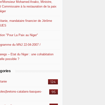
er/Monsieur Mohamed Anako, Ministre,
t Commissaire à la restauration de la paix
Niger
itanie, mandataire financier de Jérôme
QUES
ition "Pour La Paix au Niger"
ogramme du MNJ 22-04-2007 /
aregs – Etat du Niger : une cohabitation
elle possible ?
gories
itanie
124
ples(bretons-catalans-basques-
95