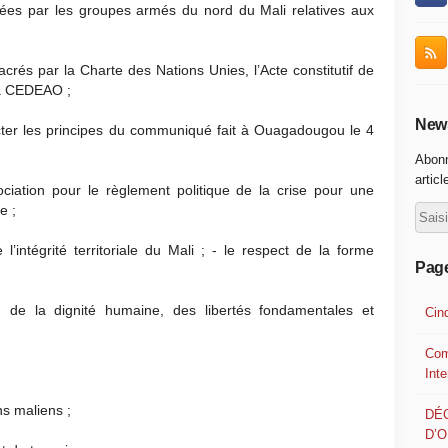
mées par les groupes armés du nord du Mali relatives aux
crés par la Charte des Nations Unies, l’Acte constitutif de
 la CEDEAO ;
News
ter les principes du communiqué fait à Ouagadougou le 4
Abonn
articl
ciation pour le règlement politique de la crise pour une
e ;
 l’intégrité territoriale du Mali ; - le respect de la forme
Pag
 de la dignité humaine, des libertés fondamentales et
Cin
Com
Int
ens maliens ;
DÉ
D’