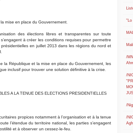
List
"Lo
et la mise en place du Gouvernement.
MAL
anisation des élections libres et transparentes sur toute
les s’engagent à créer les conditions requises pour permettre
Mali
s présidentielles en juillet 2013 dans les régions du nord et
l.
/MN
Ahm
t de la République et la mise en place du Gouvernement, les
e inclusif pour trouver une solution définitive à la crise.
/N
"P
MO
JUS
LES A LA TENUE DES ELECTIONS PRESIDENTIELLES
/Ni
écuritaires propices notamment à l’organisation et à la tenue
/NI
toute l’étendue du territoire national, les parties s’engagent
Agh
ostilité et à observer un cessez-le-feu.