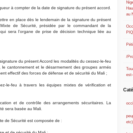
Nig
igueur à compter de la date de signature du présent accord.
Hau
au 
ettre en place dès le lendemain de la signature du présent
Mixte de Sécurité, présidée par le commandant de la
Occ
 sera l’organe de prise de décision technique liée au
PI
Pét
/Pr
a signature du présent Accord les modalités du cessez-le-feu
es, le cantonnement et le désarmement des groupes armés
Tou
ent effectif des forces de défense et de sécurité du Mali ;
est-
ez-le-feu à travers les équipes mixtes de vérification et
Caté
ication et de contrôle des arrangements sécuritaires. La
occ
té sera basée au Mali.
peu
te de Sécurité est composée de :
etc)
e et de sécurité du Mali ;