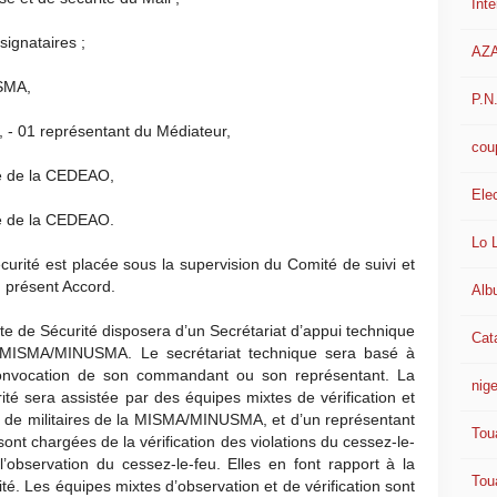
Int
ignataires ;
AZ
SMA,
P.N
, - 01 représentant du Médiateur,
cou
ié de la CEDEAO,
Ele
ié de la CEDEAO.
Lo 
rité est placée sous la supervision du Comité de suivi et
du présent Accord.
Alb
e de Sécurité disposera d’un Secrétariat d’appui technique
Cat
a MISMA/MINUSMA. Le secrétariat technique sera basé à
 convocation de son commandant ou son représentant. La
nige
é sera assistée par des équipes mixtes de vérification et
s de militaires de la MISMA/MINUSMA, et d’un représentant
Tou
nt chargées de la vérification des violations du cessez-le-
l’observation du cessez-le-feu. Elles en font rapport à la
Tou
. Les équipes mixtes d’observation et de vérification sont