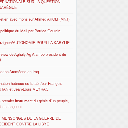
TERNATIONALE SUR LA QUESTION
UARÈGUE
retien avec monsieur Ahmed AKOLI (MNJ)
politique du Mali par Patrice Gourdin
azighen/AUTONOMIE POUR LA KABYLIE
erview de Aghaly Ag Alambo président du
J
nation Araméene en Iraq
nation hébreue ou Israël /par François
TAN et Jean-Louis VEYRAC
e premier instrument du génie d’un peuple,
st sa langue »
S MENSONGES DE LA GUERRE DE
CCIDENT CONTRE LA LIBYE