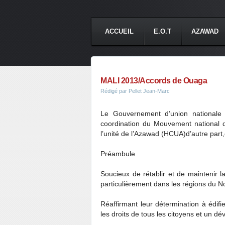
ACCUEIL
E.O.T
AZAWAD
MALI 2013/Accords de Ouaga
Rédigé par Pellet Jean-Marc
Le Gouvernement d’union nationale d
coordination du Mouvement national d
l’unité de l’Azawad (HCUA)d’autre part
Préambule
Soucieux de rétablir et de maintenir la
particulièrement dans les régions du No
Réaffirmant leur détermination à édifi
les droits de tous les citoyens et un 