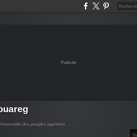
Publicité
touareg
 l'ensemble des peuples opprimés ...