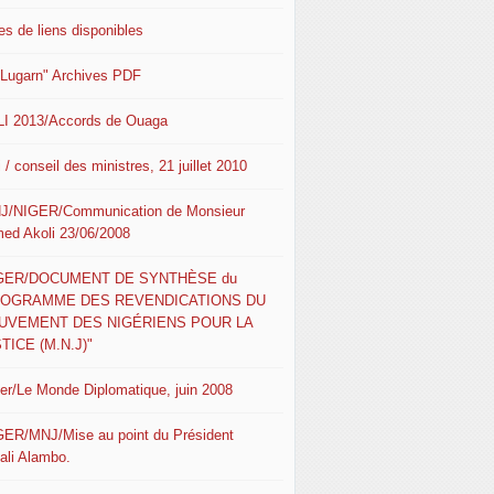
es de liens disponibles
 Lugarn" Archives PDF
I 2013/Accords de Ouaga
 / conseil des ministres, 21 juillet 2010
J/NIGER/Communication de Monsieur
ed Akoli 23/06/2008
IGER/DOCUMENT DE SYNTHÈSE du
ROGRAMME DES REVENDICATIONS DU
UVEMENT DES NIGÉRIENS POUR LA
TICE (M.N.J)"
ger/Le Monde Diplomatique, juin 2008
GER/MNJ/Mise au point du Président
ali Alambo.