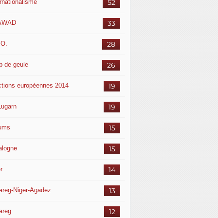
ernationalisme
52
AWAD
33
.O.
28
p de geule
26
ctions européennes 2014
19
Lugarn
19
ums
15
alogne
15
r
14
areg-Niger-Agadez
13
areg
12