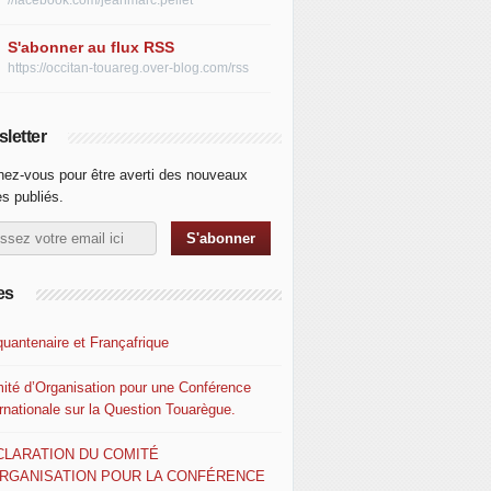
//facebook.com/jeanmarc.pellet
S'abonner au flux RSS
https://occitan-touareg.over-blog.com/rss
letter
ez-vous pour être averti des nouveaux
es publiés.
es
quantenaire et Françafrique
ité d’Organisation pour une Conférence
ernationale sur la Question Touarègue.
CLARATION DU COMITÉ
ORGANISATION POUR LA CONFÉRENCE