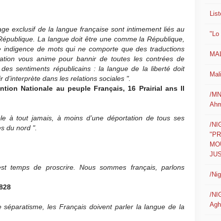
List
ge exclusif de la langue française sont intimement liés au
"Lo
la République. La langue doit être une comme la République,
une indigence de mots qui ne comporte que des traductions
MAL
lation vous anime pour bannir de toutes les contrées de
es sentiments républicains : la langue de la liberté doit
Mali
r d’interprète dans les relations sociales ".
tion Nationale au peuple Français, 16 Prairial ans II
/MN
Ahm
ble à tout jamais, à moins d’une déportation de tous ses
/N
s du nord ".
"P
MO
JUS
est temps de proscrire. Nous sommes français, parlons
/Ni
1828
/NI
Agh
le séparatisme, les Français doivent parler la langue de la