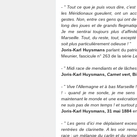
- "
Tout ce que je puis vous dire, c'est
les Méridionaux gueulent, ont un acce
gestes. Non, entre ces gens qui ont de 
long des joues et de grands flegmatiq
Je me sentirai toujours plus d'aff
Marseille. Tout, du reste, tout, except
soit plus particulièrement odieuse !
"
Joris-Karl Huysmans
parlant du patri
Meunier, fascicule n° 263 de la série
Le
- "
Midi race de mendiants et de lâches
Joris-Karl Huysmans,
Carnet vert
, B
- "
Vive l'Allemagne et à bas Marseille !
! - quand je me sonde, je me sens u
maintenant le monde et une exécration d
ne suis pas de mon temps ! et surtout 
Joris-Karl Huysmans, 31 mai 1884
en
- "
Les gens d’ici me déplaisent exces
rentrées de clarinette. A les voir re
race : un mélange du carlin et du singe 