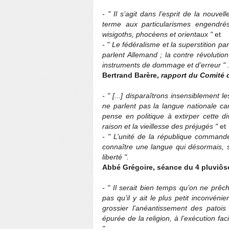
- " Il s’agit dans l’esprit de la nouve
terme aux particularismes engendrés
wisigoths, phocéens et orientaux "
et
- " Le fédéralisme et la superstition pa
parlent Allemand ; la contre révolution
instruments de dommage et d’erreur " 
Bertrand Barère,
rapport du Comité d
- " [...] disparaîtrons insensiblement l
ne parlent pas la langue nationale car,
pense en politique à extirper cette di
raison et la vieillesse des préjugés "
et
- " L’unité de la république commande 
connaître une langue qui désormais, s
liberté ".
Abbé Grégoire, séance du 4 pluviôse
- " Il serait bien temps qu’on ne prêc
pas qu’il y ait le plus petit inconvénie
grossier l’anéantissement des patoi
épurée de la religion, à l’exécution faci
".