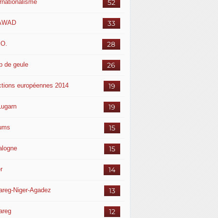
ernationalisme
52
AWAD
33
.O.
28
p de geule
26
ctions européennes 2014
19
Lugarn
19
ums
15
alogne
15
r
14
areg-Niger-Agadez
13
areg
12