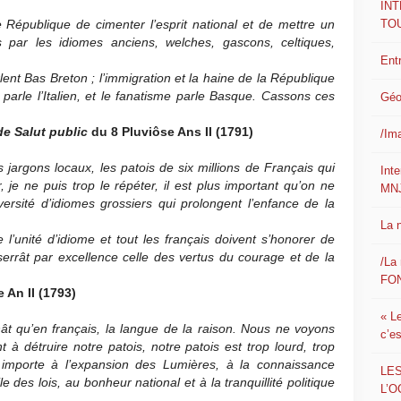
IN
TO
lle République de cimenter l’esprit national et de mettre un
 par les idiomes anciens, welches, gascons, celtiques,
Ent
rlent Bas Breton ; l’immigration et la haine de la République
 parle l’Italien, et le fanatisme parle Basque. Cassons ces
Géo
.
e Salut public
du 8 Pluviôse Ans II (1791)
/Im
es jargons locaux, les patois de six millions de Français qui
Int
 je ne puis trop le répéter, il est plus important qu’on ne
MN
versité d’idiomes grossiers qui prolongent l’enfance de la
La 
l’unité d’idiome et tout les français doivent s’honorer de
errât par excellence celle des vertus du courage et de la
/La 
FON
 An II (1793)
« L
hât qu’en français, la langue de la raison. Nous ne voyons
c’e
nt à détruire notre patois, notre patois est trop lourd, trop
s importe à l’expansion des Lumières, à la connaissance
LE
le des lois, au bonheur national et à la tranquillité politique
L’O