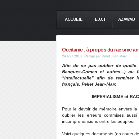
ACCUEIL
E.O.T
AZAWAD
Occitanie : à propos du racisme ant
24 Août 2013
, Rédigé par Pellet Jean-Marc
Afin de ne pas oublier de quelle 
Basques-Corses et autres...) au 
"intellectuelle" afin de terminer
français. Pellet Jean-Marc
IMPERIALISME et RA
Pour le devoir de mémoire envers la 
oublier les erreurs commises aussi
incompréhensions entre les peuples.
Voici quelques documents (en cours d