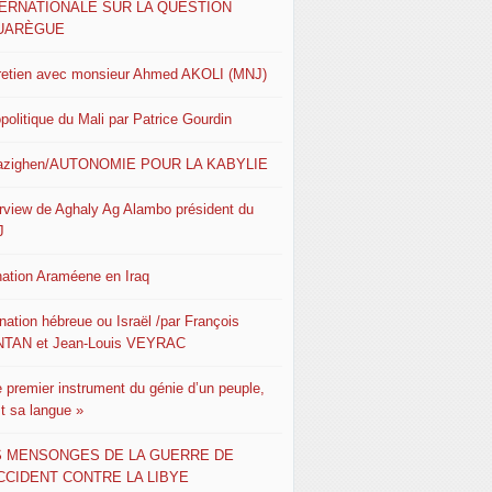
TERNATIONALE SUR LA QUESTION
UARÈGUE
retien avec monsieur Ahmed AKOLI (MNJ)
politique du Mali par Patrice Gourdin
azighen/AUTONOMIE POUR LA KABYLIE
erview de Aghaly Ag Alambo président du
J
nation Araméene en Iraq
nation hébreue ou Israël /par François
TAN et Jean-Louis VEYRAC
e premier instrument du génie d’un peuple,
st sa langue »
S MENSONGES DE LA GUERRE DE
CCIDENT CONTRE LA LIBYE