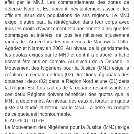
effet par le MNJ. Les commandements des zones de
défense Nord et Est doivent inévitablement associer les
officiers issus des populations de ses régions. Le MNJ
exige, d’autre part, la réintégration dans leur corps avec
tous les droits d’avancement et d’ancienneté ainsi que les
dommages et intérêts, de tous les militaires injustement
radiés de l’Armée lors des mutineries de Madawela, Diffa,
Agadez et Niamey en 2002. Au niveau de la gendarmerie,
les quotas exigés par le MNJ et dont il a élaboré la fiche
doivent être pris en compte. Au niveau de la Douane, le
Mouvement des Nigériens pour la Justice (MNJ) exige la
création immédiate de trois (03) Directions régionales des
douanes : deux (02) dans la Région Nord et une (01) dans
la Région Est. Les cadres de la douane ressortissants de
ces deux Régions doivent bénéficier des quotas que le
MNJ a déterminés. Au niveau des eaux et forets : un quota
juste est étudié et retenu par le MNJ. La prise en compte
de ce quota est incontournable.
6. AGRICULTURE
Le Mouvement des Nigériens pour la Justice (MNJ) exige
dans ce domaine : la mise en valeur des énormes