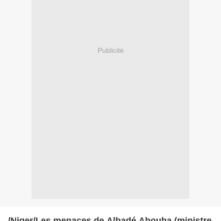
Publicité
/Niger/Les menaces de Albadé Abouba (ministre