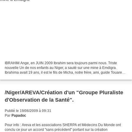
IBRAHIM Ange, en JUIN 2009 Ibrahim sera toujours parmi nous. Triste
nouvelle Un de nos enfants au Niger, a sauté sur une mine à Emdigra.
Ibrahima avait 19 ans, il est le fils de Micha, notre frère, ami, guide Touareg.
Pour tout ceux d'entre nous qui l'on...
/Niger/AREVA/Création d'un "Groupe Pluraliste
d'Observation de la Santé".
Publié le 19/06/2009 à 09:31
Par
Papadoc
Pour info : Areva et les associations SHERPA et Médecins Du Monde ont
conclu ce jour un accord "sans précédent" portant sur la création