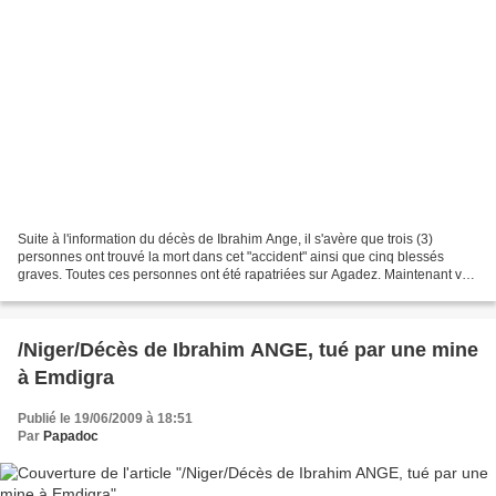
Suite à l'information du décès de Ibrahim Ange, il s'avère que trois (3)
personnes ont trouvé la mort dans cet "accident" ainsi que cinq blessés
graves. Toutes ces personnes ont été rapatriées sur Agadez. Maintenant va
se poser d'une façon aiguë la question...
/Niger/Décès de Ibrahim ANGE, tué par une mine
à Emdigra
Publié le 19/06/2009 à 18:51
Par
Papadoc