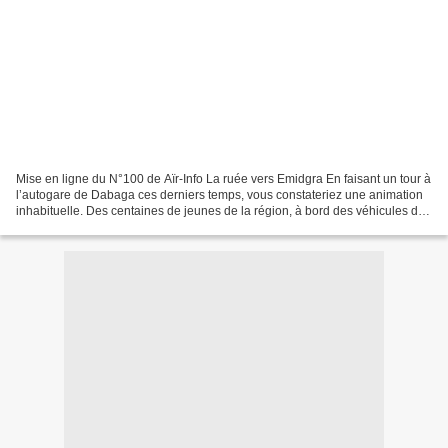
Mise en ligne du N°100 de Aïr-Info La ruée vers Emidgra En faisant un tour à
l’autogare de Dabaga ces derniers temps, vous constateriez une animation
inhabituelle. Des centaines de jeunes de la région, à bord des véhicules de
transport, convergent vers...