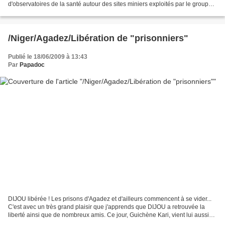
d'observatoires de la santé autour des sites miniers exploités par le groupe
nucléaire et d'un Groupe Pluraliste d'Observation...
/Niger/Agadez/Libération de "prisonniers"
Publié le 18/06/2009 à 13:43
Par
Papadoc
DIJOU libérée ! Les prisons d'Agadez et d'ailleurs commencent à se vider...
C'est avec un très grand plaisir que j'apprends que DIJOU a retrouvée la
liberté ainsi que de nombreux amis. Ce jour, Guichène Kari, vient lui aussi
de retrouver sa famille que...