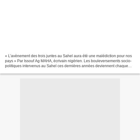
« L’avènement des trois juntes au Sahel aura été une malédiction pour nos
pays » Par Issouf Ag MAHA, écrivain nigérien. Les bouleversements socio-
politiques intervenus au Sahel ces dernières années deviennent chaque
jour plus préoccupants et doivent interpeller...