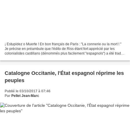
¡ Estupidez o Muerte ! En bon français de Paris : "La connerie ou la mort ! "
Je précise en préambule que l'édito de Riss étant fort apprécié par les
colonialistes castillans (dénommés plus facilement "espagnols") a été traduit
afin que le bon "peuple...
Catalogne Occitanie, l'État espagnol réprime les
peuples
Publié le 03/10/2017 à 07:46
Par
Pellet Jean-Marc