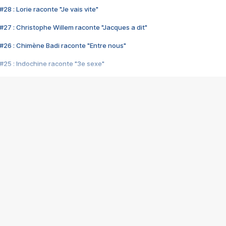
28 : Lorie raconte "Je vais vite"
#27 : Christophe Willem raconte "Jacques a dit"
#26 : Chimène Badi raconte "Entre nous"
#25 : Indochine raconte "3e sexe"
#24 : Zaho raconte "C'est chelou"
#23 : Patrick Bruel raconte "Au café des délices"
#22 : Kyo raconte "Le chemin"
#21 : Nolwenn Leroy raconte "Cassé"
#20 : Patrick Hernandez raconte "Born to be alive"
#19 : Lorie raconte "Près de moi"
#18 : Michael Jones raconte "A nos actes manqués" (avec Jean-Jacque
#17 : Khaled raconte "Aïcha"