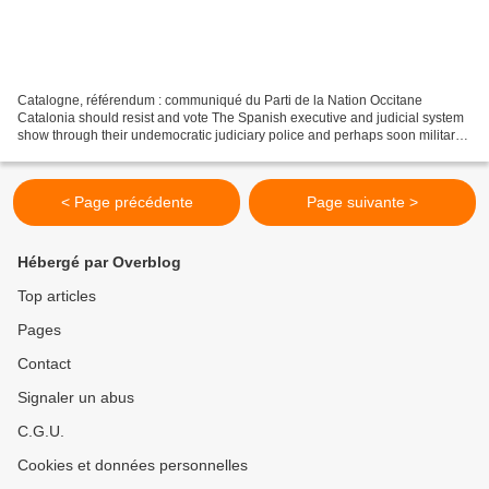
Catalogne, référendum : communiqué du Parti de la Nation Occitane
Catalonia should resist and vote The Spanish executive and judicial system
show through their undemocratic judiciary police and perhaps soon military
actions that they are determined to...
< Page précédente
Page suivante >
Hébergé par Overblog
Top articles
Pages
Contact
Signaler un abus
C.G.U.
Cookies et données personnelles