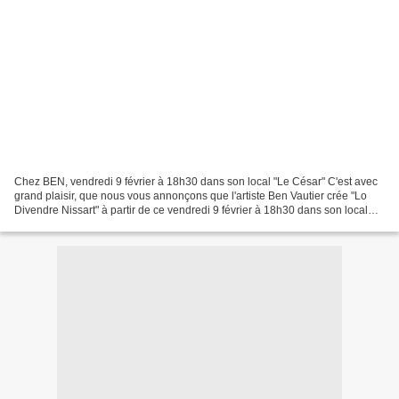
Chez BEN, vendredi 9 février à 18h30 dans son local "Le César" C'est avec
grand plaisir, que nous vous annonçons que l'artiste Ben Vautier crée "Lo
Divendre Nissart" à partir de ce vendredi 9 février à 18h30 dans son local
"Le César" au 16, rue Colonna...