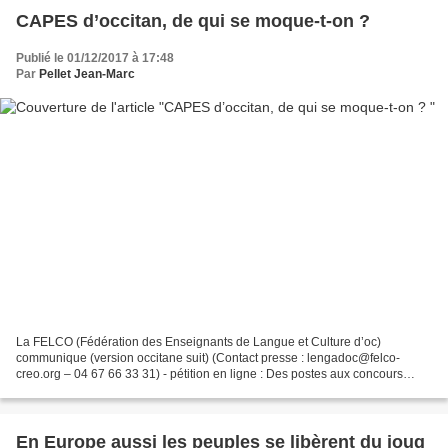
CAPES d’occitan, de qui se moque-t-on ?
Publié le 01/12/2017 à 17:48
Par
Pellet Jean-Marc
La FELCO (Fédération des Enseignants de Langue et Culture d’oc)
communique (version occitane suit) (Contact presse : lengadoc@felco-
creo.org – 04 67 66 33 31) - pétition en ligne : Des postes aux concours
d'enseignants d'occitan-langue d'oc. 1 poste à...
En Europe aussi les peuples se libèrent du joug