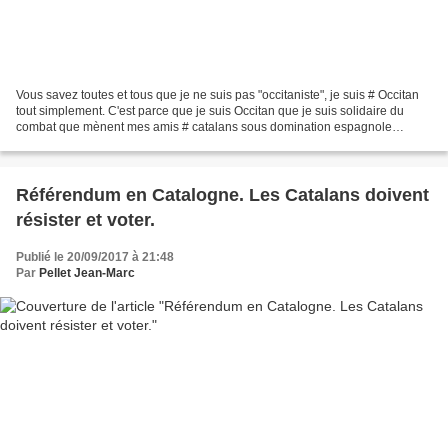
Vous savez toutes et tous que je ne suis pas "occitaniste", je suis # Occitan
tout simplement. C'est parce que je suis Occitan que je suis solidaire du
combat que mènent mes amis # catalans sous domination espagnole
(Castillane). En tant qu'Occitan sous...
Référendum en Catalogne. Les Catalans doivent
résister et voter.
Publié le 20/09/2017 à 21:48
Par
Pellet Jean-Marc