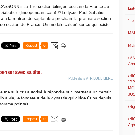
ASSONNE La 1 re section bilingue occitan de France au
List
 Sabatier. (lindependant.com) © Le lycée Paul-Sabatier
ra à la rentrée de septembre prochain, la première section
"Lo
gue occitan de France. Un modèle calqué sur ce qui existe
MAL
Mali
Repost
0
/MN
Ahm
penser avec sa tête.
/N
Publié dans
#TRIBUNE LIBRE
"P
MO
je me suis cru autorisé à répondre sur Internet à un certain
JUS
llo à vie, le fondateur de la dynastie qui dirige Cuba depuis
homme pointait...
/Ni
/NI
Repost
0
Agh