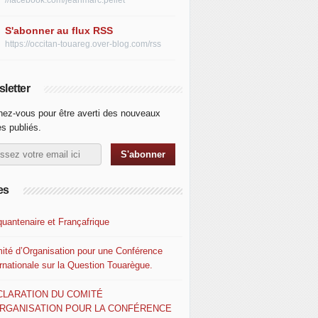
//facebook.com/jeanmarc.pellet
S'abonner au flux RSS
https://occitan-touareg.over-blog.com/rss
letter
ez-vous pour être averti des nouveaux
es publiés.
es
quantenaire et Françafrique
ité d’Organisation pour une Conférence
ernationale sur la Question Touarègue.
CLARATION DU COMITÉ
ORGANISATION POUR LA CONFÉRENCE