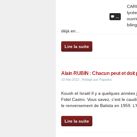
CARC
lycée
…
ouvri
bilin
déjà en...
Lire la suite
Alain RUBIN : Chacun peut et doit 
10 Mai 2010
, Rédigé par Papadoc
Koush et Israël Il y a quelques années 
Fidel Castro. Vous savez, c’est le caudi
le renversement de Batista en 1959. L’
Lire la suite