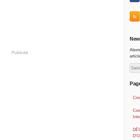
News
Abonn
Publicité
articl
Pag
Cin
Com
Int
DÉ
D’