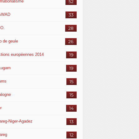
ernationalisme
52
AWAD
33
.O.
28
p de geule
26
ctions européennes 2014
19
Lugarn
19
ums
15
alogne
15
r
14
areg-Niger-Agadez
13
areg
12