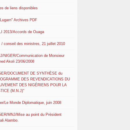
es de liens disponibles
 Lugarn" Archives PDF
I 2013/Accords de Ouaga
 / conseil des ministres, 21 juillet 2010
J/NIGER/Communication de Monsieur
ed Akoli 23/06/2008
IGER/DOCUMENT DE SYNTHÈSE du
ROGRAMME DES REVENDICATIONS DU
UVEMENT DES NIGÉRIENS POUR LA
TICE (M.N.J)"
ger/Le Monde Diplomatique, juin 2008
GER/MNJ/Mise au point du Président
ali Alambo.