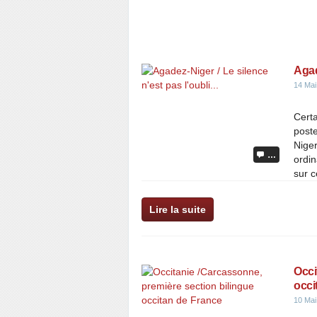
Agad
14 Mai
Cert
post
Niger
…
ordi
sur c
Lire la suite
Occi
occi
10 Mai