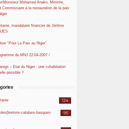
er/Monsieur Mohamed Anako, Ministre,
t Commissaire à la restauration de la paix
Niger
itanie, mandataire financier de Jérôme
QUES
ition "Pour La Paix au Niger"
ogramme du MNJ 22-04-2007 /
aregs – Etat du Niger : une cohabitation
elle possible ?
gories
itanie
124
ples(bretons-catalans-basques-
95