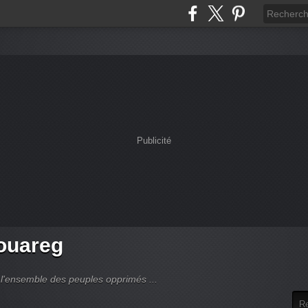
Publicité
touareg
 l'ensemble des peuples opprimés ...