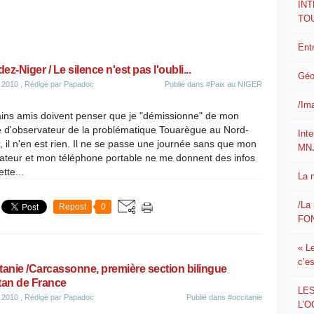
IN
TO
Ent
ez-Niger / Le silence n'est pas l'oubli...
Géo
 2010
, Rédigé par Papadoc
Publié dans
#Paix au NIGER
/Im
ains amis doivent penser que je "démissionne" de mon
e d'observateur de la problématique Touarègue au Nord-
Int
, il n'en est rien. Il ne se passe une journée sans que mon
MN
nateur et mon téléphone portable ne me donnent des infos
ette...
La 
/La 
Repost
0
FON
« L
c’e
tanie /Carcassonne, première section bilingue
tan de France
LE
 2010
, Rédigé par Papadoc
Publié dans
#occitanie
L’O