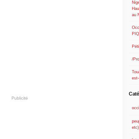
Nig
Hau
au 
Occ
PI
Pét
/Pr
Tou
est-
Caté
Publicité
occ
peu
etc)