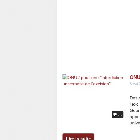
ONU 
5 Mai 
Des é
l'ex
Geor
…
appel
unive
Lire la suite