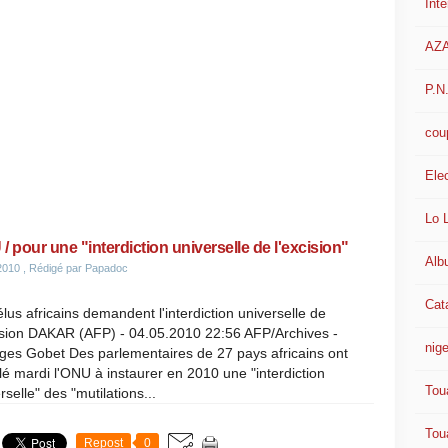
Int
AZ
P.N
cou
Ele
Lo 
/ pour une "interdiction universelle de l'excision"
Alb
2010
, Rédigé par Papadoc
Cat
lus africains demandent l'interdiction universelle de
cision DAKAR (AFP) - 04.05.2010 22:56 AFP/Archives -
nige
ges Gobet Des parlementaires de 27 pays africains ont
é mardi l'ONU à instaurer en 2010 une "interdiction
Tou
rselle" des "mutilations...
Tou
Repost
0