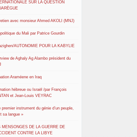
TERNATIONALE SUR LA QUESTION
UARÈGUE
retien avec monsieur Ahmed AKOLI (MNJ)
politique du Mali par Patrice Gourdin
azighen/AUTONOMIE POUR LA KABYLIE
erview de Aghaly Ag Alambo président du
J
nation Araméene en Iraq
nation hébreue ou Israël /par François
TAN et Jean-Louis VEYRAC
e premier instrument du génie d’un peuple,
st sa langue »
S MENSONGES DE LA GUERRE DE
CCIDENT CONTRE LA LIBYE