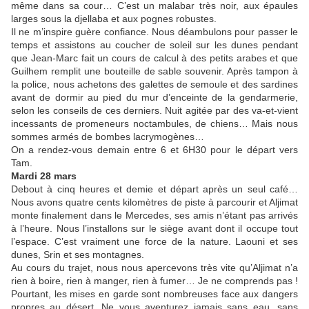
même dans sa cour… C’est un malabar très noir, aux épaules
larges sous la djellaba et aux pognes robustes.
Il ne m’inspire guère confiance. Nous déambulons pour passer le
temps et assistons au coucher de soleil sur les dunes pendant
que Jean-Marc fait un cours de calcul à des petits arabes et que
Guilhem remplit une bouteille de sable souvenir. Après tampon à
la police, nous achetons des galettes de semoule et des sardines
avant de dormir au pied du mur d’enceinte de la gendarmerie,
selon les conseils de ces derniers. Nuit agitée par des va-et-vient
incessants de promeneurs noctambules, de chiens… Mais nous
sommes armés de bombes lacrymogènes…
On a rendez-vous demain entre 6 et 6H30 pour le départ vers
Tam.
Mardi 28 mars
Debout à cinq heures et demie et départ après un seul café…
Nous avons quatre cents kilomètres de piste à parcourir et Aljimat
monte finalement dans le Mercedes, ses amis n’étant pas arrivés
à l’heure. Nous l’installons sur le siège avant dont il occupe tout
l’espace. C’est vraiment une force de la nature. Laouni et ses
dunes, Srin et ses montagnes.
Au cours du trajet, nous nous apercevons très vite qu’Aljimat n’a
rien à boire, rien à manger, rien à fumer… Je ne comprends pas !
Pourtant, les mises en garde sont nombreuses face aux dangers
propres au désert. Ne vous aventurez jamais sans eau, sans