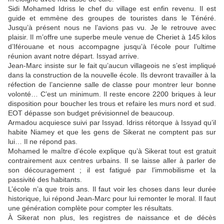
Sidi Mohamed Idriss le chef du village est enfin revenu. Il est
guide et emmène des groupes de touristes dans le Ténéré.
Jusqu’à présent nous ne l’avions pas vu. Je le retrouve avec
plaisir. Il m’offre une superbe meule venue de Cheriet à 145 kilos
d’Iférouane et nous accompagne jusqu’à l’école pour l’ultime
réunion avant notre départ. Issyad arrive.
Jean-Marc insiste sur le fait qu’aucun villageois ne s’est impliqué
dans la construction de la nouvelle école. Ils devront travailler à la
réfection de l’ancienne salle de classe pour montrer leur bonne
volonté… C’est un minimum. Il reste encore 2200 briques à leur
disposition pour boucher les trous et refaire les murs nord et sud.
EOT dépasse son budget prévisionnel de beaucoup.
Armadou acquiesce suivi par Issyad. Idriss rétorque à Issyad qu’il
habite Niamey et que les gens de Sikerat ne comptent pas sur
lui… Il ne répond pas.
Mohamed le maître d’école explique qu’à Sikerat tout est gratuit
contrairement aux centres urbains. Il se laisse aller à parler de
son découragement ; il est fatigué par l’immobilisme et la
passivité des habitants.
L’école n’a que trois ans. Il faut voir les choses dans leur durée
historique, lui répond Jean-Marc pour lui remonter le moral. Il faut
une génération complète pour compter les résultats.
À Sikerat non plus, les registres de naissance et de décès