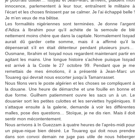
je pourrais utiliser… Issyad et Jean-Marc arrivent, plaident mon
innocence, parlementent à leur tour, entraînent le militaire à
l’écart et les choses finissent par se calmer. Je l’ai échappé belle !
Je m’en veux de ma bêtise.
Les formalités nigériennes sont terminées. Je donne l’argent
d’Adiza à Ibrahim pour qu’il achète de la semoule de blé
nettement moins chère que dans la capitale. Normalement Issyad
aurait dû garder cette somme, mais il a affirmé qu’il la
dépenserait s’il en était détenteur pendant plusieurs jours…
Ousmane, Ibrahim et Issyad nous regardent maintenant partir en
agitant les mains. Une longue histoire s’achève puisque Issyad
est arrivé à la Coste le 27 octobre 99. Pendant que je me
remettais de mes émotions, il a présenté à Jean-Marc un
Touareg qui devrait nous escorter jusqu’à Tamanrasset.
Nous filons vers le poste algérien et les choses se compliquent à
la douane. Une heure de démarche et une fouille en bonne et
due forme. Guilhem patiemment ouvre les sacs un à un. Le
douanier sort les petites culottes et les serviettes hygiéniques. Il
s’attaque ensuite à la galerie, demande à voir les différentes
malles, pose des questions… Stoïque, je ne dis rien. Mais il doit
sentir mon mécontentement.
Nous arrivons à In Guezzam à quatre heures de l’après-midi pour
un pique-nique bien désiré. Le Touareg qui doit nous prendre
dans son convoi demain ne juge pas utile de nous héberger