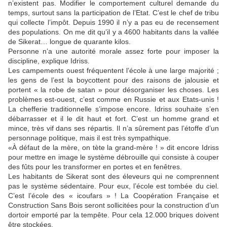
n’existent pas. Modifier le comportement culturel demande du
temps, surtout sans la participation de l’Etat. C’est le chef de tribu
qui collecte l’impôt. Depuis 1990 il n’y a pas eu de recensement
des populations. On me dit qu’il y a 4600 habitants dans la vallée
de Sikerat… longue de quarante kilos.
Personne n’a une autorité morale assez forte pour imposer la
discipline, explique Idriss.
Les campements ouest fréquentent l’école à une large majorité ;
les gens de l’est la boycottent pour des raisons de jalousie et
portent « la robe de satan » pour désorganiser les choses. Les
problèmes est-ouest, c’est comme en Russie et aux Etats-unis !
La chefferie traditionnelle s’impose encore. Idriss souhaite s’en
débarrasser et il le dit haut et fort. C’est un homme grand et
mince, très vif dans ses répartis. Il n’a sûrement pas l’étoffe d’un
personnage politique, mais il est très sympathique.
«À défaut de la mère, on tète la grand-mère ! » dit encore Idriss
pour mettre en image le système débrouille qui consiste à couper
des fûts pour les transformer en portes et en fenêtres.
Les habitants de Sikerat sont des éleveurs qui ne comprennent
pas le système sédentaire. Pour eux, l’école est tombée du ciel.
C’est l’école des « icoufars » ! La Coopération Française et
Construction Sans Bois seront sollicitées pour la construction d’un
dortoir emporté par la tempête. Pour cela 12.000 briques doivent
être stockées.