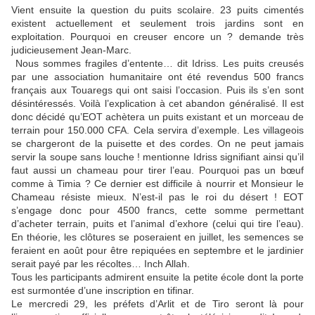
Vient ensuite la question du puits scolaire. 23 puits cimentés
existent actuellement et seulement trois jardins sont en
exploitation. Pourquoi en creuser encore un ? demande très
judicieusement Jean-Marc.
Nous sommes fragiles d’entente… dit Idriss. Les puits creusés
par une association humanitaire ont été revendus 500 francs
français aux Touaregs qui ont saisi l’occasion. Puis ils s’en sont
désintéressés. Voilà l’explication à cet abandon généralisé. Il est
donc décidé qu’EOT achètera un puits existant et un morceau de
terrain pour 150.000 CFA. Cela servira d’exemple. Les villageois
se chargeront de la puisette et des cordes. On ne peut jamais
servir la soupe sans louche ! mentionne Idriss signifiant ainsi qu’il
faut aussi un chameau pour tirer l’eau. Pourquoi pas un bœuf
comme à Timia ? Ce dernier est difficile à nourrir et Monsieur le
Chameau résiste mieux. N’est-il pas le roi du désert ! EOT
s’engage donc pour 4500 francs, cette somme permettant
d’acheter terrain, puits et l’animal d’exhore (celui qui tire l’eau).
En théorie, les clôtures se poseraient en juillet, les semences se
feraient en août pour être repiquées en septembre et le jardinier
serait payé par les récoltes… Inch Allah.
Tous les participants admirent ensuite la petite école dont la porte
est surmontée d’une inscription en tifinar.
Le mercredi 29, les préfets d’Arlit et de Tiro seront là pour