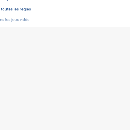
 toutes les règles
s les jeux vidéo
us choquant de Rockstar ? - Le scandale BULLY
e plus moche de Steam
du RÊVE tourne au CAUCHEMAR
pendant 8 heures
it… à tort
umiliés par un jeu vidéo
ire - Final Fantasy 8
ti un empire - Age of Empires
story DOFUS
tard, il crée l'un des pires jeux de tous les temps, MindsEye.