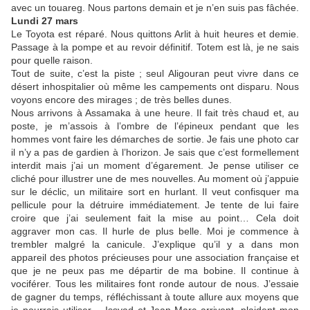
avec un touareg. Nous partons demain et je n’en suis pas fâchée.
Lundi 27 mars
Le Toyota est réparé. Nous quittons Arlit à huit heures et demie.
Passage à la pompe et au revoir définitif. Totem est là, je ne sais
pour quelle raison.
Tout de suite, c’est la piste ; seul Aligouran peut vivre dans ce
désert inhospitalier où même les campements ont disparu. Nous
voyons encore des mirages ; de très belles dunes.
Nous arrivons à Assamaka à une heure. Il fait très chaud et, au
poste, je m’assois à l’ombre de l’épineux pendant que les
hommes vont faire les démarches de sortie. Je fais une photo car
il n’y a pas de gardien à l’horizon. Je sais que c’est formellement
interdit mais j’ai un moment d’égarement. Je pense utiliser ce
cliché pour illustrer une de mes nouvelles. Au moment où j’appuie
sur le déclic, un militaire sort en hurlant. Il veut confisquer ma
pellicule pour la détruire immédiatement. Je tente de lui faire
croire que j’ai seulement fait la mise au point… Cela doit
aggraver mon cas. Il hurle de plus belle. Moi je commence à
trembler malgré la canicule. J’explique qu’il y a dans mon
appareil des photos précieuses pour une association française et
que je ne peux pas me départir de ma bobine. Il continue à
vociférer. Tous les militaires font ronde autour de nous. J’essaie
de gagner du temps, réfléchissant à toute allure aux moyens que