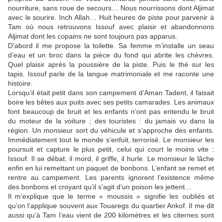
nourriture, sans roue de secours… Nous nourrissons dont Aljimat
avec le sourire. Inch Allah… Huit heures de piste pour parvenir à
Tam où nous retrouvons Issouf avec plaisir et abandonnons
Aljimat dont les copains ne sont toujours pas apparus.
D’abord il me propose la toilette. Sa femme m’installe un seau
d’eau et un broc dans la pièce du fond qui abrite les chèvres.
Quel plaisir après la poussière de la piste. Puis le thé sur les
tapis. Issouf parle de la langue matrimoniale et me raconte une
histoire.
Lorsqu’il était petit dans son campement d’Aman Tadent, il faisait
boire les bêtes aux puits avec ses petits camarades. Les animaux
font beaucoup de bruit et les enfants n’ont pas entendu le bruit
du moteur de la voiture ; des touristes : du jamais vu dans la
région. Un monsieur sort du véhicule et s’approche des enfants.
Immédiatement tout le monde s’enfuit, terrorisé. Le monsieur les
poursuit et capture le plus petit, celui qui court le moins vite :
Issouf. Il se débat, il mord, il griffe, il hurle. Le monsieur le lâche
enfin en lui remettant un paquet de bonbons. L’enfant se remet et
rentre au campement. Les parents ignorent l’existence même
des bonbons et croyant qu’il s’agit d’un poison les jettent…
Il m’explique que le terme « moussis » signifie les oubliés et
qu’on l’applique souvent aux Touaregs du quartier Ankof. Il me dit
aussi qu’à Tam l’eau vient de 200 kilomètres et les citernes sont