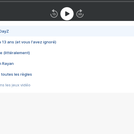
 DayZ
 a 13 ans (et vous l'avez ignoré)
e (littéralement)
im Rayan
 toutes les règles
s les jeux vidéo
us choquant de Rockstar ? - Le scandale BULLY
e plus moche de Steam
du RÊVE tourne au CAUCHEMAR
pendant 8 heures