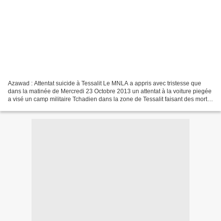
Azawad : Attentat suicide à Tessalit Le MNLA a appris avec tristesse que
dans la matinée de Mercredi 23 Octobre 2013 un attentat à la voiture piegée
a visé un camp militaire Tchadien dans la zone de Tessalit faisant des morts
et des blessés. Le Mouvement...