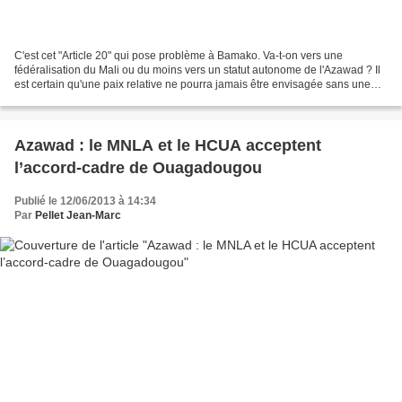
C'est cet "Article 20" qui pose problème à Bamako. Va-t-on vers une
fédéralisation du Mali ou du moins vers un statut autonome de l'Azawad ? Il
est certain qu'une paix relative ne pourra jamais être envisagée sans une
remise en cause de l’État malien....
Azawad : le MNLA et le HCUA acceptent
l’accord-cadre de Ouagadougou
Publié le 12/06/2013 à 14:34
Par
Pellet Jean-Marc