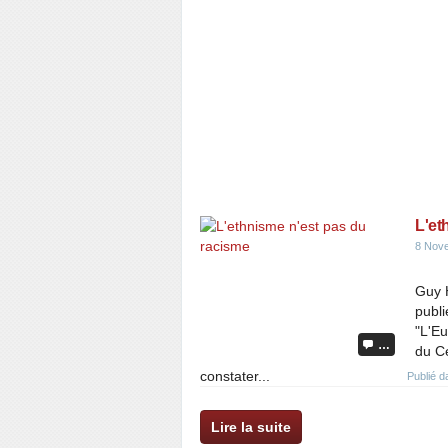
L'et
8 Nov
Guy H
publi
"L'Eu
…
du C
constater...
Publié 
Lire la suite