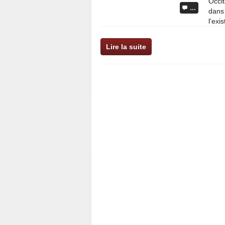
Occit
…
dans 
l'exi
Lire la suite