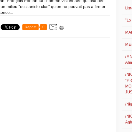
an. François Fontan fut l'homme visionnaire qui osa dire
un milieu "occitaniste clos" qu'on ne pouvait pas affirmer
List
stence...
"Lo
Repost
0
MAL
Mali
/MN
Ahm
/N
"P
MO
JUS
/Ni
/NI
Agh