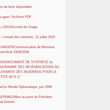
es de liens disponibles
 Lugarn" Archives PDF
I 2013/Accords de Ouaga
 / conseil des ministres, 21 juillet 2010
J/NIGER/Communication de Monsieur
ed Akoli 23/06/2008
IGER/DOCUMENT DE SYNTHÈSE du
ROGRAMME DES REVENDICATIONS DU
UVEMENT DES NIGÉRIENS POUR LA
TICE (M.N.J)"
ger/Le Monde Diplomatique, juin 2008
GER/MNJ/Mise au point du Président
ali Alambo.