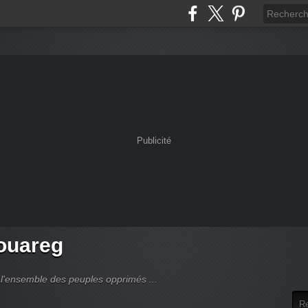
Publicité
touareg
 l'ensemble des peuples opprimés ...