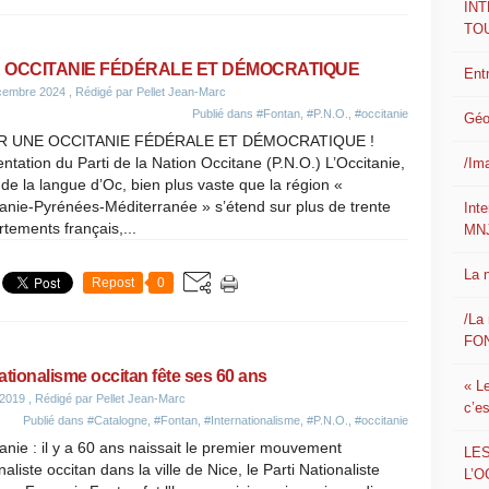
IN
TO
 OCCITANIE FÉDÉRALE ET DÉMOCRATIQUE
Ent
cembre 2024
, Rédigé par Pellet Jean-Marc
Publié dans
#Fontan
,
#P.N.O.
,
#occitanie
Géo
R UNE OCCITANIE FÉDÉRALE ET DÉMOCRATIQUE !
ntation du Parti de la Nation Occitane (P.N.O.) L’Occitanie,
/Im
de la langue d’Oc, bien plus vaste que la région «
anie-Pyrénées-Méditerranée » s’étend sur plus de trente
Int
tements français,...
MN
La 
Repost
0
/La 
FON
ationalisme occitan fête ses 60 ans
« L
 2019
, Rédigé par Pellet Jean-Marc
c’e
Publié dans
#Catalogne
,
#Fontan
,
#Internationalisme
,
#P.N.O.
,
#occitanie
anie : il y a 60 ans naissait le premier mouvement
LE
naliste occitan dans la ville de Nice, le Parti Nationaliste
L’O