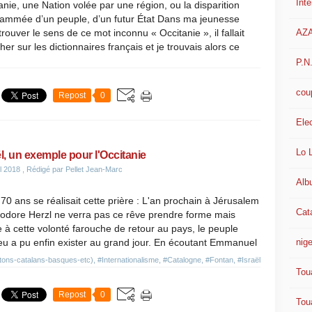
Int
anie, une Nation volée par une région, ou la disparition
ammée d’un peuple, d’un futur État Dans ma jeunesse
AZ
trouver le sens de ce mot inconnu « Occitanie », il fallait
her sur les dictionnaires français et je trouvais alors ce
.
P.N
cou
Repost
0
Ele
Lo 
ël, un exemple pour l'Occitanie
il 2018
, Rédigé par Pellet Jean-Marc
Alb
a 70 ans se réalisait cette prière : L'an prochain à Jérusalem
Cat
éodore Herzl ne verra pas ce rêve prendre forme mais
 à cette volonté farouche de retour au pays, le peuple
nige
u a pu enfin exister au grand jour. En écoutant Emmanuel
tons-catalans-basques-etc)
,
#Internationalisme
,
#Catalogne
,
#Fontan
,
#Israël
Tou
Repost
0
Tou