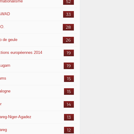
ernationalisme
52
AWAD
33
.O.
28
p de geule
26
ctions européennes 2014
19
Lugarn
19
ums
15
alogne
15
r
14
areg-Niger-Agadez
13
areg
12