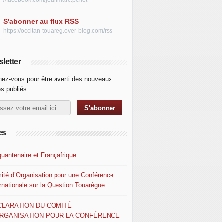
//facebook.com/jeanmarc.pellet
S'abonner au flux RSS
https://occitan-touareg.over-blog.com/rss
letter
ez-vous pour être averti des nouveaux
es publiés.
es
quantenaire et Françafrique
ité d’Organisation pour une Conférence
ernationale sur la Question Touarègue.
CLARATION DU COMITÉ
ORGANISATION POUR LA CONFÉRENCE