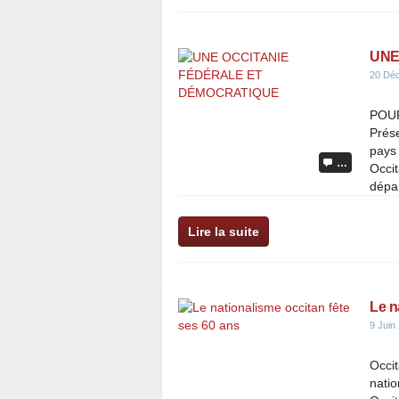
UNE
20 Dé
POU
Prése
pays 
…
Occit
dépar
Lire la suite
Le n
9 Juin
Occit
natio