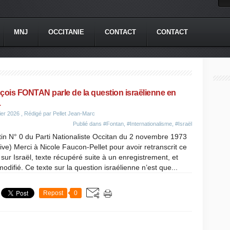
MNJ
OCCITANIE
CONTACT
CONTACT
çois FONTAN parle de la question israëlienne en
1
ier 2026
, Rédigé par Pellet Jean-Marc
Publié dans
#Fontan
,
#Internationalisme
,
#Israël
tin N° 0 du Parti Nationaliste Occitan du 2 novembre 1973
ive) Merci à Nicole Faucon-Pellet pour avoir retranscrit ce
 sur Israël, texte récupéré suite à un enregistrement, et
odifié. Ce texte sur la question israélienne n’est que...
Repost
0