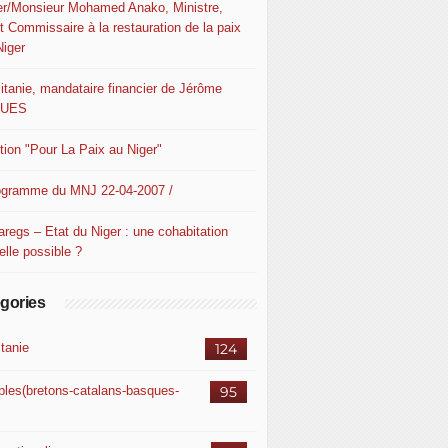
er/Monsieur Mohamed Anako, Ministre,
t Commissaire à la restauration de la paix
Niger
itanie, mandataire financier de Jérôme
QUES
ition "Pour La Paix au Niger"
ogramme du MNJ 22-04-2007 /
aregs – Etat du Niger : une cohabitation
elle possible ?
gories
itanie
124
ples(bretons-catalans-basques-
95