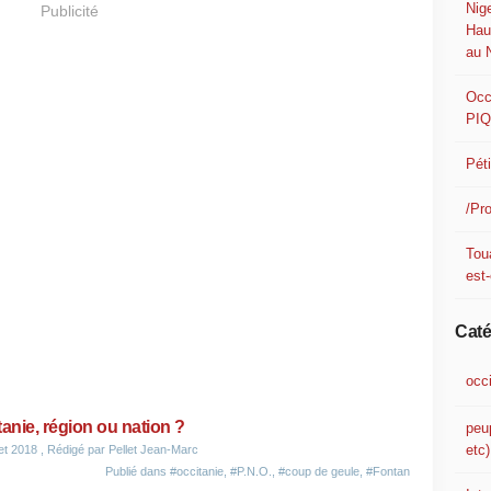
Nig
Publicité
Hau
au 
Occ
PI
Pét
/Pr
Tou
est-
Caté
occ
tanie, région ou nation ?
peu
etc)
let 2018
, Rédigé par Pellet Jean-Marc
Publié dans
#occitanie
,
#P.N.O.
,
#coup de geule
,
#Fontan