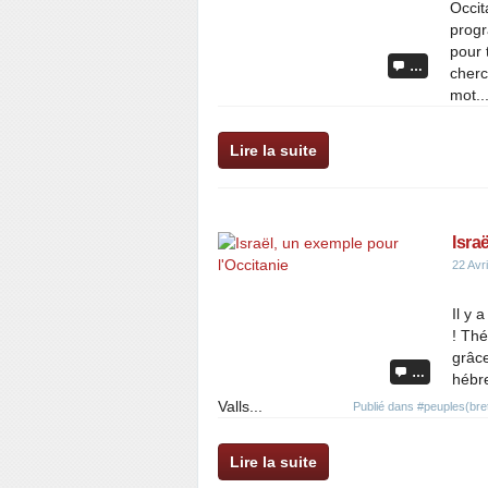
Occit
progr
pour 
…
cherc
mot..
Lire la suite
Isra
22 Avr
Il y 
! Th
grâce
…
hébre
Valls...
Publié dans
#peuples(bre
Lire la suite