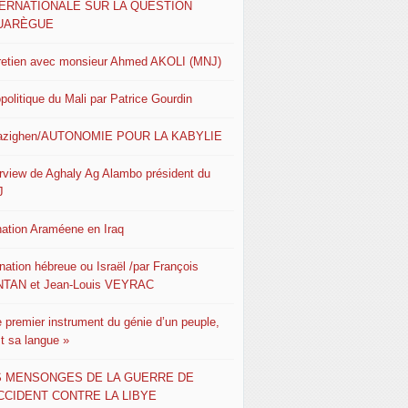
TERNATIONALE SUR LA QUESTION
UARÈGUE
retien avec monsieur Ahmed AKOLI (MNJ)
politique du Mali par Patrice Gourdin
azighen/AUTONOMIE POUR LA KABYLIE
erview de Aghaly Ag Alambo président du
J
nation Araméene en Iraq
nation hébreue ou Israël /par François
TAN et Jean-Louis VEYRAC
e premier instrument du génie d’un peuple,
st sa langue »
S MENSONGES DE LA GUERRE DE
CCIDENT CONTRE LA LIBYE