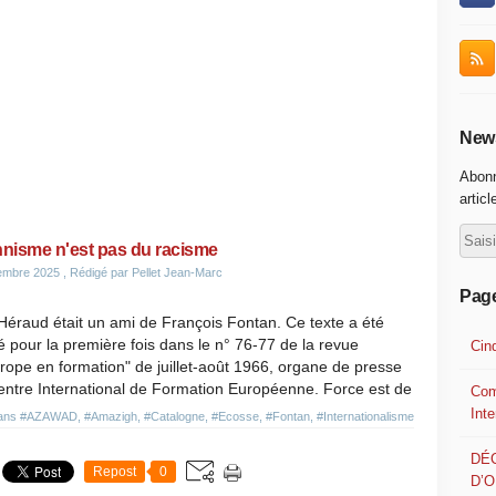
News
Abonn
articl
hnisme n'est pas du racisme
embre 2025
, Rédigé par Pellet Jean-Marc
Pag
éraud était un ami de François Fontan. Ce texte a été
é pour la première fois dans le n° 76-77 de la revue
Cin
rope en formation" de juillet-août 1966, organe de presse
entre International de Formation Européenne. Force est de
Com
Int
dans
#AZAWAD
,
#Amazigh
,
#Catalogne
,
#Ecosse
,
#Fontan
,
#Internationalisme
DÉ
Repost
0
D’