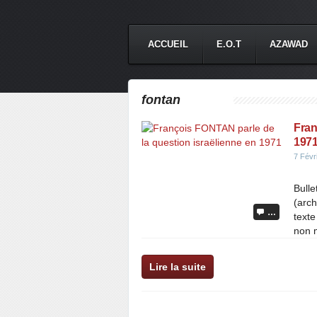
ACCUEIL
E.O.T
AZAWAD
fontan
Fran
197
7 Févr
Bulle
(arch
…
texte
non m
Lire la suite