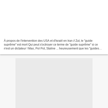
À propos de l'intervention des USA et d'Israël en Iran // Zut, le "guide
suprême" est mort Qui peut s'octroyer ce terme de "guide suprême" si ce
n'est un dictateur ! Mao, Pol Pot, Staline ... heureusement que les "guides
suprêmes" sont mortels ! Et à...