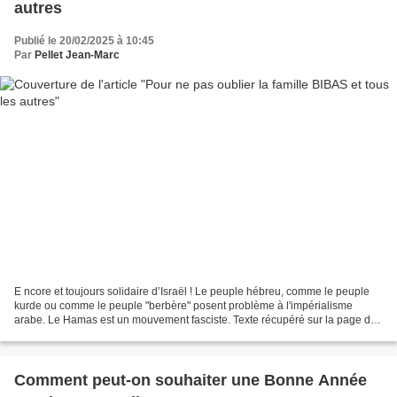
autres
Publié le 20/02/2025 à 10:45
Par
Pellet Jean-Marc
E ncore et toujours solidaire d’Israël ! Le peuple hébreu, comme le peuple
kurde ou comme le peuple "berbère" posent problème à l'impérialisme
arabe. Le Hamas est un mouvement fasciste. Texte récupéré sur la page de
Céline Pina que je partage car je ne...
Comment peut-on souhaiter une Bonne Année