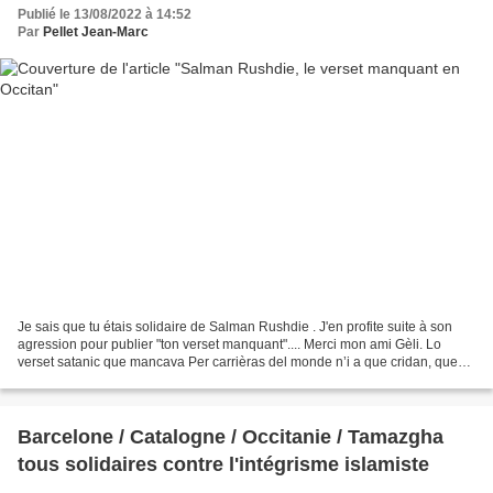
Publié le 13/08/2022 à 14:52
Par
Pellet Jean-Marc
Je sais que tu étais solidaire de Salman Rushdie . J'en profite suite à son
agression pour publier "ton verset manquant".... Merci mon ami Gèli. Lo
verset satanic que mancava Per carrièras del monde n’i a que cridan, que
braman, qu’udolan « - Allà o acbar...
Barcelone / Catalogne / Occitanie / Tamazgha
tous solidaires contre l'intégrisme islamiste