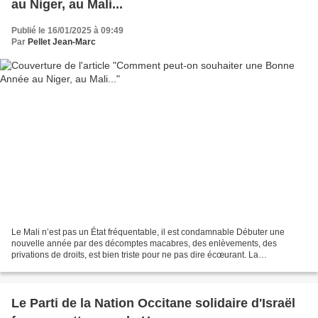
au Niger, au Mali...
Publié le 16/01/2025 à 09:49
Par
Pellet Jean-Marc
Le Mali n’est pas un État fréquentable, il est condamnable Débuter une
nouvelle année par des décomptes macabres, des enlèvements, des
privations de droits, est bien triste pour ne pas dire écœurant. La
DÉMOCRATIE est une notion détestée par trop d'individus,...
Le Parti de la Nation Occitane solidaire d'Israël