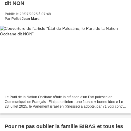
dit NON
Publié le 29/07/2025 à 07:48
Par
Pellet Jean-Marc
Le Parti de la Nation Occitane réfute la création d'un État palestinien.
Communiqué en Français : État palestinien : une fausse « bonne idée » Le
23 juillet 2025, le Parlement israélien (Knesset) a adopté, par 71 voix contre
13, une motion prônant l'annexion...
Pour ne pas oublier la famille BIBAS et tous les