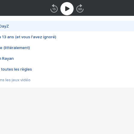
 DayZ
 a 13 ans (et vous l'avez ignoré)
e (littéralement)
im Rayan
 toutes les règles
s les jeux vidéo
us choquant de Rockstar ? - Le scandale BULLY
e plus moche de Steam
du RÊVE tourne au CAUCHEMAR
pendant 8 heures
it… à tort