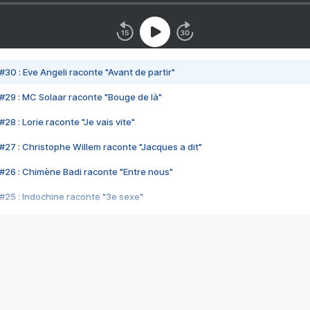
#30 : Eve Angeli raconte "Avant de partir"
#29 : MC Solaar raconte "Bouge de là"
28 : Lorie raconte "Je vais vite"
#27 : Christophe Willem raconte "Jacques a dit"
#26 : Chimène Badi raconte "Entre nous"
#25 : Indochine raconte "3e sexe"
#24 : Zaho raconte "C'est chelou"
#23 : Patrick Bruel raconte "Au café des délices"
#22 : Kyo raconte "Le chemin"
#21 : Nolwenn Leroy raconte "Cassé"