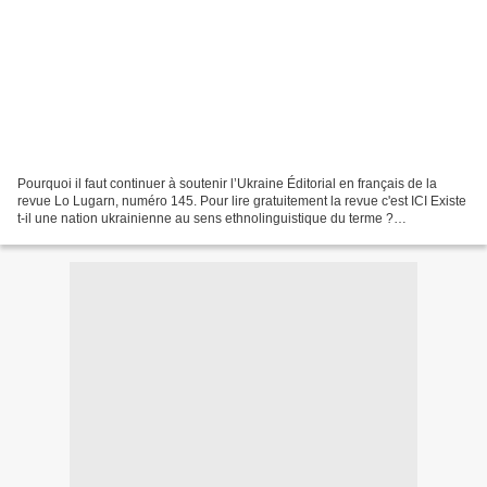
Pourquoi il faut continuer à soutenir l’Ukraine Éditorial en français de la
revue Lo Lugarn, numéro 145. Pour lire gratuitement la revue c'est ICI Existe
t-il une nation ukrainienne au sens ethnolinguistique du terme ?
L’intellectuel ultranationaliste...