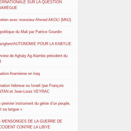
TERNATIONALE SUR LA QUESTION
UARÈGUE
retien avec monsieur Ahmed AKOLI (MNJ)
politique du Mali par Patrice Gourdin
azighen/AUTONOMIE POUR LA KABYLIE
erview de Aghaly Ag Alambo président du
J
nation Araméene en Iraq
nation hébreue ou Israël /par François
TAN et Jean-Louis VEYRAC
e premier instrument du génie d’un peuple,
st sa langue »
S MENSONGES DE LA GUERRE DE
CCIDENT CONTRE LA LIBYE