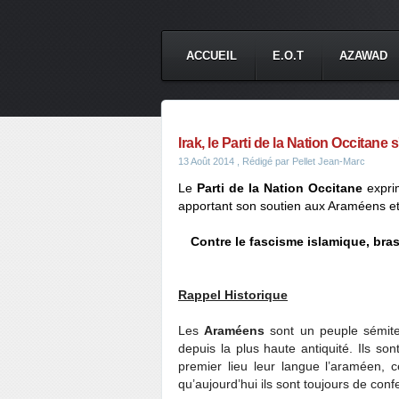
ACCUEIL
E.O.T
AZAWAD
Irak, le Parti de la Nation Occitane 
13 Août 2014
, Rédigé par Pellet Jean-Marc
Le
Parti de la Nation Occitane
exprim
apportant son soutien aux Araméens et
Contre le fascisme islamique, bra
Rappel Historique
Les
Araméens
sont un peuple sémite
depuis la plus haute antiquité. Ils so
premier lieu leur langue l’araméen, c
qu’aujourd’hui ils sont toujours de conf