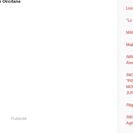
n Occitana
List
"Lo
MAL
Mali
/MN
Ahm
/N
"P
MO
JUS
/Ni
/NI
Publicité
Agh