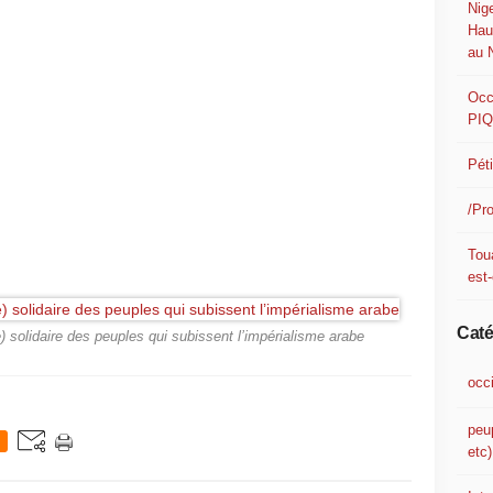
Nig
Hau
au 
Occ
PI
Pét
/Pr
Tou
est-
Caté
) solidaire des peuples qui subissent l’impérialisme arabe
occ
peu
etc)