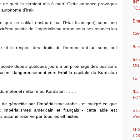
IN
ute de quoi ils seraient mis à mort. Cette annonce provoqua
TO
n autonome d’Irak.
Ent
re que ce califat (instauré par l’Etat Islamique) sous une
xtrême pointe de l’impérialisme arabe sous ses aspects les
Géo
/Im
e et le respect des droits de l’homme ont un sens, ont
Int
MN
procède depuis quelques jours à un pilonnage des positions
nçaient dangereusement vers Erbil la capitale du Kurdistan
La 
du matériel militaire au Kurdistan …….
/La 
FON
 de génocide par l’impérialisme arabe - et malgré ce que
x impérialismes américain et français - cette aide est
« L
s aucune réserve par tous les ethnistes.
c’e
LE
L’O