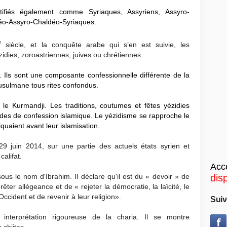
fiés également comme Syriaques, Assyriens, Assyro-
éo-Assyro-Chaldéo-Syriaques.
e
siècle, et la conquête arabe qui s’en est suivie, les
idies, zoroastriennes, juives ou chrétiennes.
 Ils sont une composante confessionnelle différente de la
usulmane tous rites confondus.
 le Kurmandji. Les traditions, coutumes et fêtes yézidies
rdes de confession islamique. Le yézidisme se rapproche le
quaient avant leur islamisation.
9 juin 2014, sur une partie des actuels états syrien et
alifat.
Accé
sous le nom d'Ibrahim. Il déclare qu'il est du « devoir » de
dis
er allégeance et de « rejeter la démocratie, la laïcité, le
Occident et de revenir à leur religion».
Suiv
nterprétation rigoureuse de la charia. Il se montre
 chiites.