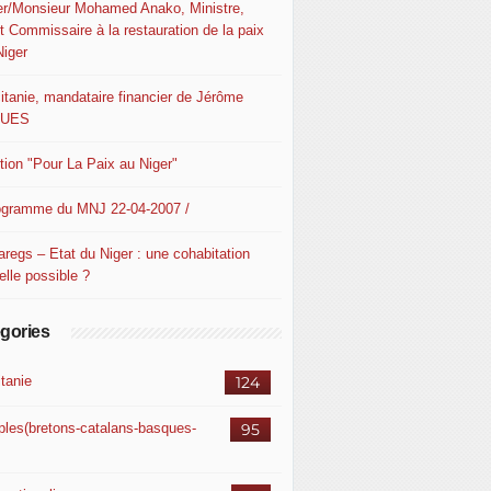
er/Monsieur Mohamed Anako, Ministre,
t Commissaire à la restauration de la paix
Niger
itanie, mandataire financier de Jérôme
QUES
ition "Pour La Paix au Niger"
ogramme du MNJ 22-04-2007 /
aregs – Etat du Niger : une cohabitation
elle possible ?
gories
itanie
124
ples(bretons-catalans-basques-
95