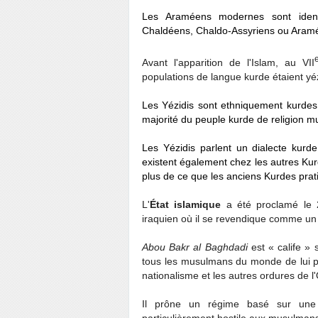
Les Araméens modernes sont identi
Chaldéens, Chaldo-Assyriens ou Aram
Avant l'apparition de l'Islam, au VII
populations de langue kurde étaient yéz
Les Yézidis sont ethniquement kurdes.
majorité du peuple kurde de religion m
Les Yézidis parlent un dialecte kurde
existent également chez les autres Ku
plus de ce que les anciens Kurdes prati
L'
État islamique
a été proclamé le 2
iraquien où il se revendique comme un c
Abou Bakr al Baghdadi
est « calife » 
tous les musulmans du monde de lui prêt
nationalisme et les autres ordures de l'
Il prône un régime basé sur une i
particulièrement hostile aux musulmans