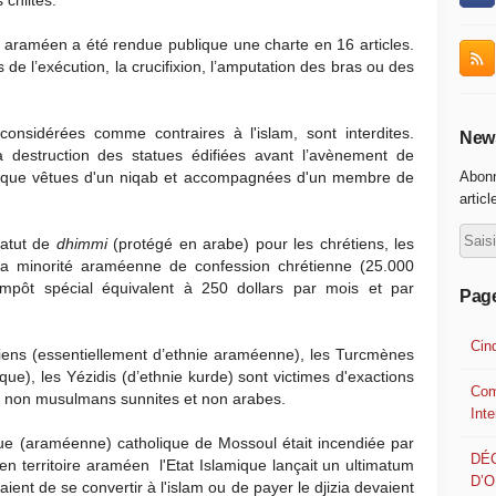
e araméen a été rendue publique une charte en 16 articles.
e l’exécution, la crucifixion, l’amputation des bras ou des
considérées comme contraires à l'islam, sont interdites.
News
a destruction des statues édifiées avant l’avènement de
ir que vêtues d'un niqab et accompagnées d'un membre de
Abonn
articl
statut de
dhimmi
(protégé en arabe) pour les chrétiens, les
, la minorité araméenne de confession chrétienne (25.000
impôt spécial équivalent à 250 dollars par mois et par
Pag
Cin
étiens (essentiellement d’ethnie araméenne), les Turcmènes
ue), les Yézidis (d’ethnie kurde) sont victimes d'exactions
Com
ue non musulmans sunnites et non arabes.
Int
aque (araméenne) catholique de Mossoul était incendiée par
DÉ
l en territoire araméen l'Etat Islamique lançait un ultimatum
D’
ient de se convertir à l'islam ou de payer le djizia devaient