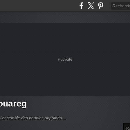
Publicité
touareg
 l'ensemble des peuples opprimés ...