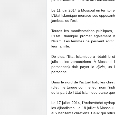
Le 11 juin 2014 à Mossoul en territoir
L’Etat Islamique menace ses opposants d
jambes, ou l’exil.
Toutes les manifestations publiques, 
L’Etat Islamique promet également l
l’Islam. Les femmes ne peuvent sort
leur famille.
De plus, l'Etat Islamique a rétabli le 
juifs et les zoroastriens. À Mossoul
personnes) doit payer le
djizia
, un 
personne.
Dans le nord de l'actuel Irak, les chr
(d’ethnie turque comme leur nom l’indiq
de la part de l'Etat Islamique parce q
Le 17 juillet 2014, l'Archevêché syri
les djihadistes. Le 18 juillet à Mossou
aux habitants chrétiens. Ceux qui refusa