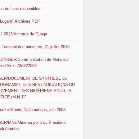
es de liens disponibles
 Lugarn" Archives PDF
I 2013/Accords de Ouaga
 / conseil des ministres, 21 juillet 2010
J/NIGER/Communication de Monsieur
ed Akoli 23/06/2008
IGER/DOCUMENT DE SYNTHÈSE du
ROGRAMME DES REVENDICATIONS DU
UVEMENT DES NIGÉRIENS POUR LA
TICE (M.N.J)"
ger/Le Monde Diplomatique, juin 2008
GER/MNJ/Mise au point du Président
ali Alambo.