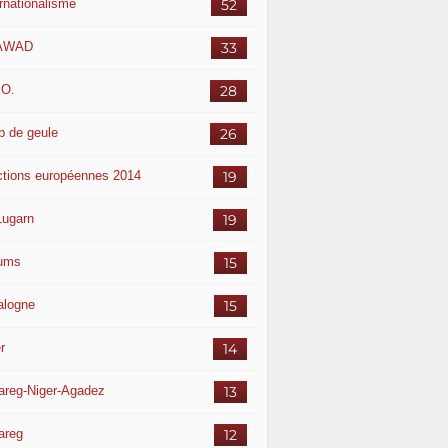
ernationalisme
52
AWAD
33
.O.
28
p de geule
26
ctions européennes 2014
19
Lugarn
19
ums
15
alogne
15
r
14
areg-Niger-Agadez
13
areg
12