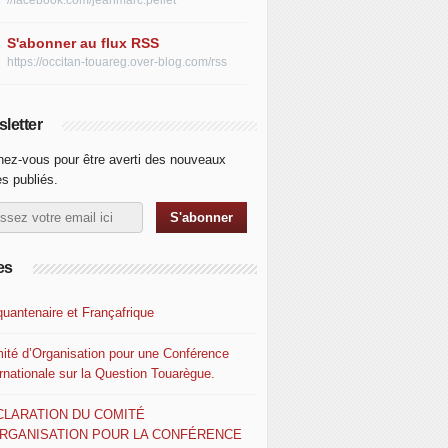
//facebook.com/jeanmarc.pellet
S'abonner au flux RSS
https://occitan-touareg.over-blog.com/rss
letter
ez-vous pour être averti des nouveaux
es publiés.
es
quantenaire et Françafrique
ité d’Organisation pour une Conférence
ernationale sur la Question Touarègue.
CLARATION DU COMITÉ
ORGANISATION POUR LA CONFÉRENCE