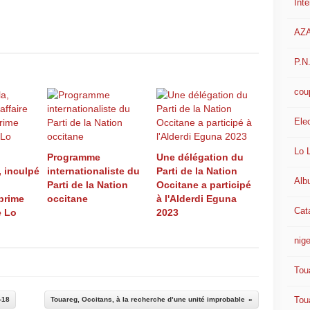
Int
AZ
P.N
cou
Ele
Lo 
Programme
Une délégation du
, inculpé
internationaliste du
Parti de la Nation
Alb
Parti de la Nation
Occitane a participé
xprime
occitane
à l'Alderdi Eguna
Cat
e Lo
2023
nige
Tou
Tou
-18
Touareg, Occitans, à la recherche d’une unité improbable